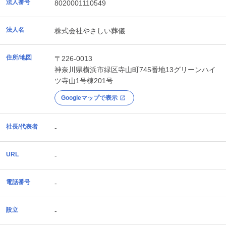
法人番号
8020001110549
法人名
株式会社やさしい葬儀
住所/地図
〒226-0013
神奈川県
横浜市緑区
寺山町745番地13グリーンハイ
ツ寺山1号棟201号
Googleマップで表示
社長/代表者
-
URL
-
電話番号
-
設立
-