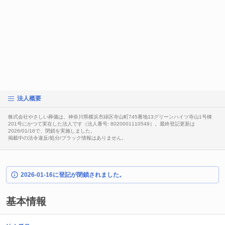
法人概要
株式会社やさしい葬儀は、神奈川県横浜市緑区寺山町745番地13グリーンハイツ寺山1号棟
201号にかつて実在した法人です（法人番号: 8020001110549）。最終登記更新は
2026/01/16で、閉鎖を実施しました。
掲載中の法令違反/処分/ブラック情報はありません。
2026-01-16に登記が閉鎖されました。
基本情報