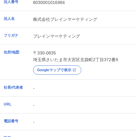
法人番号
8030001016984
法人名
株式会社ブレインマーケティング
フリガナ
ブレインマーケティング
住所/地図
〒330-0835
埼玉県
さいたま市大宮区
北袋町2丁目372番9
Googleマップで表示
社長/代表者
-
URL
-
電話番号
-