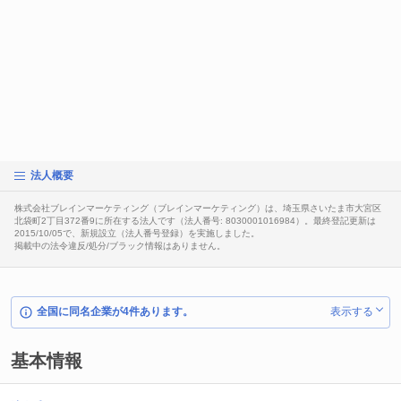
法人概要
株式会社ブレインマーケティング（ブレインマーケティング）は、埼玉県さいたま市大宮区
北袋町2丁目372番9に所在する法人です（法人番号: 8030001016984）。最終登記更新は
2015/10/05で、新規設立（法人番号登録）を実施しました。
掲載中の法令違反/処分/ブラック情報はありません。
全国に同名企業が4件あります。
表示する
基本情報