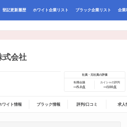
登記更新履歴
ホワイト企業リスト
ブラック企業リスト
企業
株式会社
社員・元社員の評価
転職会議
カイシャの評判
--
--
/5.0点
/100点
ホワイト情報
ブラック情報
評判/口コミ
求人