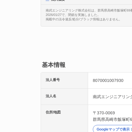
南武エンジニアリング株式会社は、群馬県高崎市飯塚町69番地に
2026/01/27で、閉鎖を実施しました。
掲載中の法令違反/処分/ブラック情報はありません。
基本情報
法人番号
8070001007930
法人名
南武エンジニアリン
住所/地図
〒370-0069
群馬県
高崎市
飯塚町
Googleマップで表示