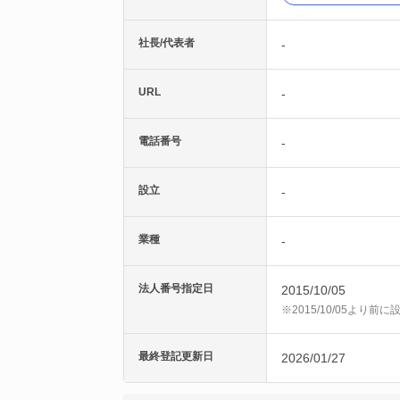
社長/代表者
-
URL
-
電話番号
-
設立
-
業種
-
法人番号指定日
2015/10/05
※2015/10/05より
最終登記更新日
2026/01/27