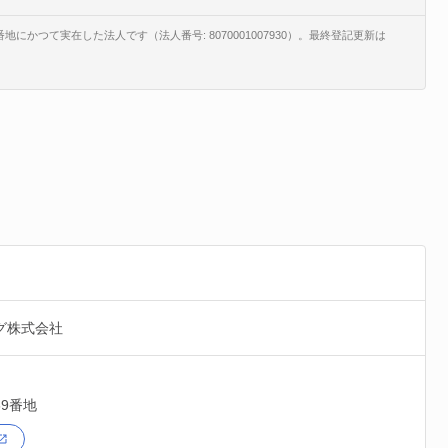
かつて実在した法人です（法人番号: 8070001007930）。最終登記更新は
グ株式会社
69番地