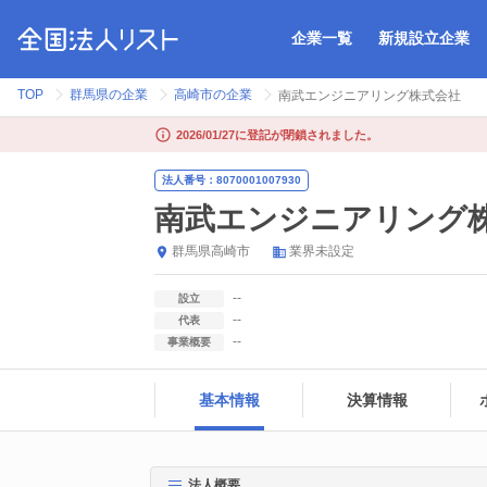
企業一覧
新規設立企業
TOP
群馬県の企業
高崎市の企業
南武エンジニアリング株式会社
2026/01/27に登記が閉鎖されました。
法人番号：8070001007930
南武エンジニアリング
群馬県
高崎市
業界未設定
--
設立
--
代表
--
事業概要
基本情報
決算情報
法人概要