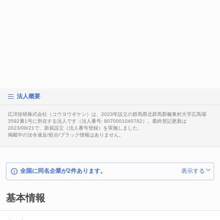
法人概要
広洋技研株式会社（コウヨウギケン）は、2023年設立の群馬県北群馬郡榛東村大字広馬場
3592番1号に所在する法人です（法人番号: 8070001040782）。最終登記更新は
2023/08/21で、新規設立（法人番号登録）を実施しました。
掲載中の法令違反/処分/ブラック情報はありません。
全国に同名企業が2件あります。
表示する
基本情報