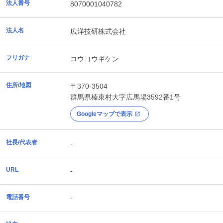
法人番号
8070001040782
法人名
広洋技研株式会社
フリガナ
コウヨウギケン
住所/地図
〒370-3504
群馬県
榛東村
大字広馬場3592番1号
Googleマップで表示
社長/代表者
-
URL
-
電話番号
-