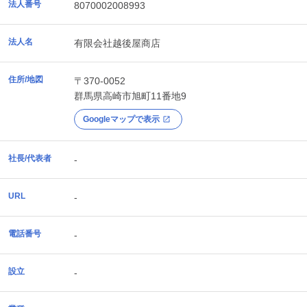
法人番号
8070002008993
法人名
有限会社越後屋商店
住所/地図
〒370-0052
群馬県
高崎市
旭町11番地9
Googleマップで表示
社長/代表者
-
URL
-
電話番号
-
設立
-