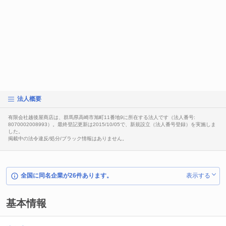
法人概要
有限会社越後屋商店は、群馬県高崎市旭町11番地9に所在する法人です（法人番号:
8070002008993）。最終登記更新は2015/10/05で、新規設立（法人番号登録）を実施しま
した。
掲載中の法令違反/処分/ブラック情報はありません。
全国に同名企業が26件あります。
表示する
基本情報