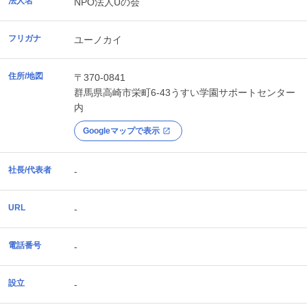
法人名
NPO法人Uの会
フリガナ
ユーノカイ
住所/地図
〒370-0841
群馬県
高崎市
栄町6-43うすい学園サポートセンター
内
Googleマップで表示
社長/代表者
-
URL
-
電話番号
-
設立
-