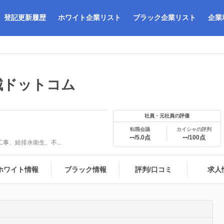
登記更新履歴
ホワイト企業リスト
ブラック企業リスト
企業
城ドットコム
社員・元社員の評価
転職会議
カイシャの評判
--
--
/5.0点
/100点
事、給排水衛生、不...
ホワイト情報
ブラック情報
評判/口コミ
求人