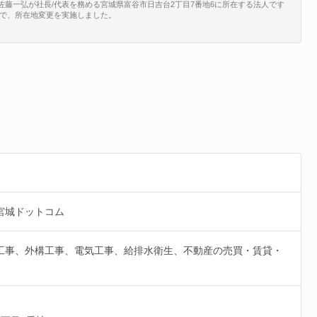
の佐藤一弘が社長/代表を務める宮城県富谷市日吉台2丁目7番地6に所在する法人です
10/13で、所在地変更を実施しました。
宮城ドットコム
工事、外構工事、電気工事、給排水衛生、不動産の売買・賃貸・