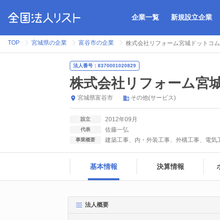
企業一覧
新規設立企業
TOP
宮城県の企業
富谷市の企業
株式会社リフォーム宮城ドットコム
法人番号：8370001020829
株式会社リフォーム宮
宮城県
富谷市
その他(サービス)
2012年09月
設立
佐藤一弘
代表
建築工事、内・外装工事、外構工事、電気工
事業概要
基本情報
決算情報
法人概要