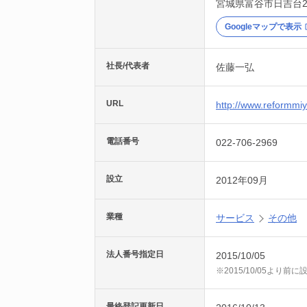
宮城県
富谷市
日吉台2
Googleマップで表示
社長/代表者
佐藤一弘
URL
http://www.reformmi
電話番号
022-706-2969
設立
2012年09月
業種
サービス
その他
法人番号指定日
2015/10/05
※2015/10/05より
最終登記更新日