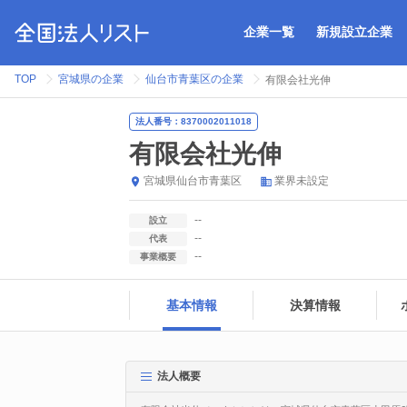
企業一覧
新規設立企業
TOP
宮城県の企業
仙台市青葉区の企業
有限会社光伸
法人番号：8370002011018
有限会社光伸
宮城県
仙台市青葉区
業界未設定
--
設立
--
代表
--
事業概要
基本情報
決算情報
法人概要