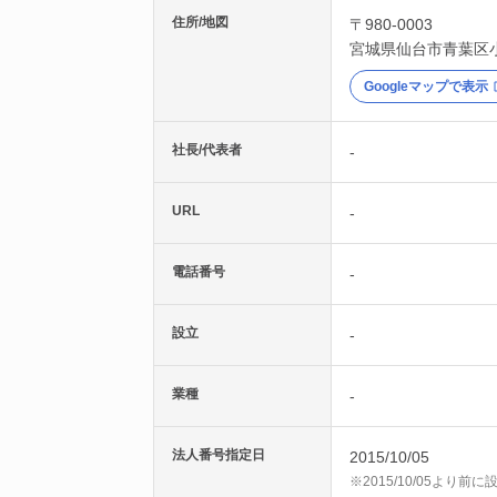
住所/地図
〒980-0003
宮城県
仙台市青葉区
Googleマップで表示
社長/代表者
-
URL
-
電話番号
-
設立
-
業種
-
法人番号指定日
2015/10/05
※2015/10/05より