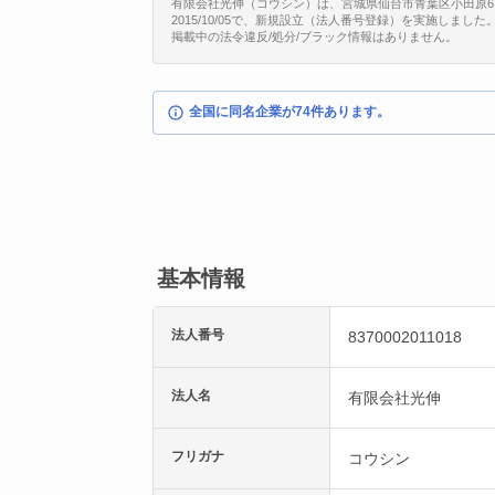
有限会社光伸（コウシン）は、宮城県仙台市青葉区小田原6丁目3
2015/10/05で、新規設立（法人番号登録）を実施しました
掲載中の法令違反/処分/ブラック情報はありません。
全国に同名企業が74件あります。
基本情報
法人番号
8370002011018
法人名
有限会社光伸
フリガナ
コウシン