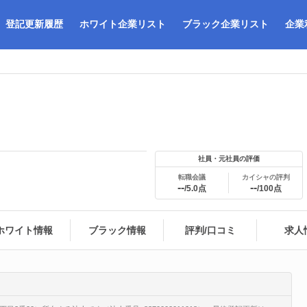
登記更新履歴
ホワイト企業リスト
ブラック企業リスト
企業
社員・元社員の評価
転職会議
カイシャの評判
--
--
/5.0点
/100点
ホワイト情報
ブラック情報
評判/口コミ
求人