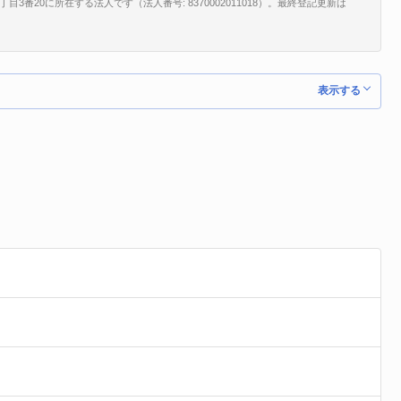
番20に所在する法人です（法人番号: 8370002011018）。最終登記更新は
。
表示する