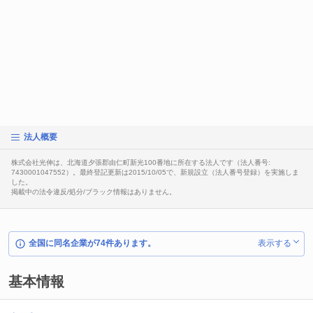
法人概要
株式会社光伸は、北海道夕張郡由仁町新光100番地に所在する法人です（法人番号:
7430001047552）。最終登記更新は2015/10/05で、新規設立（法人番号登録）を実施しま
した。
掲載中の法令違反/処分/ブラック情報はありません。
全国に同名企業が74件あります。
表示する
基本情報