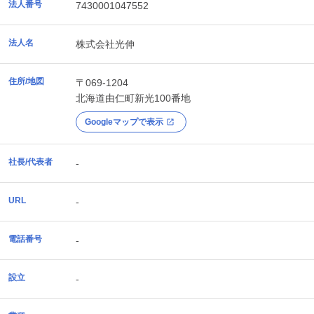
法人番号
7430001047552
法人名
株式会社光伸
住所/地図
〒069-1204
北海道
由仁町
新光100番地
Googleマップで表示
社長/代表者
-
URL
-
電話番号
-
設立
-