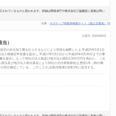
正されているものと思われます。詳細は関係省庁や株式会社三協建設に直接お問い
出典：
ネガティブ情報等検索サイト（国土交通省）
公表日: 2020/08/19
該当）
架空の外注加工費を計上するなどにより所得を秘匿した上,平成25年5月1日
の法人税確定申告書を提出し,平成27年5月1日から平成28年4月30日までの事
を提出し,もって同社の法人税及び地方法人税約3,900万円を免れた。 これ
法人税法及び地方法人税法違反により同社の元代表取締役は,懲役1年（執行猶
れその刑が確定している。 このことが,法第28条第1項第3号に該当する。
正されているものと思われます。詳細は関係省庁や株式会社三協建設に直接お問い