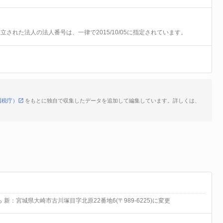
前に設立された法人の法人番号は、一律で2015/10/05に指定されています。
国税庁）
をもとに独自で収集したデータを追加して編集しています。詳しくは、
ら 新：宮城県大崎市古川塚目字北原22番地6(〒989-6225)に変更