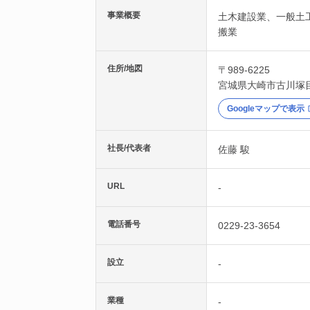
事業概要
土木建設業、一般土
搬業
住所/地図
〒989-6225
宮城県
大崎市
古川塚
Googleマップで表示
社長/代表者
佐藤 駿
URL
-
電話番号
0229-23-3654
設立
-
業種
-