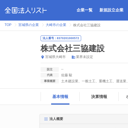
企業一覧
新規設立企業
TOP
宮城県の企業
大崎市の企業
株式会社三協建設
法人番号：8370201000572
株式会社三協建設
宮城県
大崎市
業界未設定
--
設立
佐藤 駿
代表
土木建設業、一般土工、重機土工、運送業、
事業概要
基本情報
決算情報
法人概要