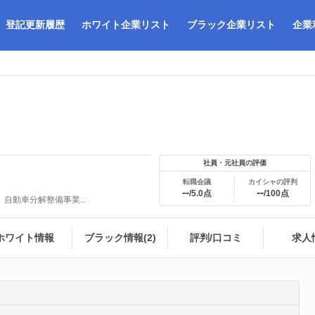
登記更新履歴
ホワイト企業リスト
ブラック企業リスト
企業
社員・元社員の評価
転職会議
カイシャの評判
--
--
/5.0点
/100点
自動車分解整備事業...
ホワイト情報
ブラック情報(2)
評判/口コミ
求人