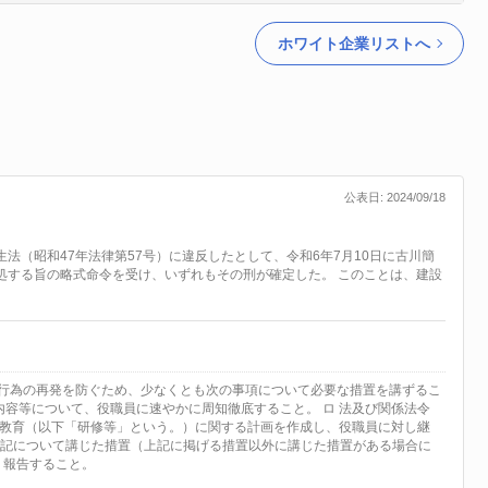
ホワイト企業リストへ
公表日: 2024/09/18
法（昭和47年法律第57号）に違反したとして、令和6年7月10日に古川簡
処する旨の略式命令を受け、いずれもその刑が確定した。 このことは、建設
違反行為の再発を防ぐため、少なくとも次の事項について必要な措置を講ずるこ
内容等について、役職員に速やかに周知徹底すること。 ロ 法及び関係法令
教育（以下「研修等」という。）に関する計画を作成し、役職員に対し継
 上記について講じた措置（上記に掲げる措置以外に講じた措置がある場合に
り報告すること。