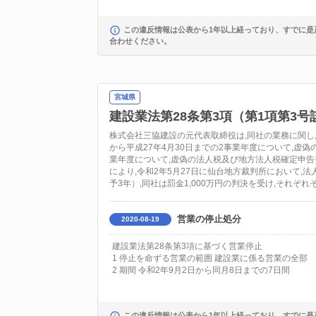
この違反情報は公表から1年以上経っており、すでに是
合わせください。
宮城県
建設業法第28条第3項（第1項第3号
株式会社三協建設の元代表取締役は,同社の業務に関し,
から平成27年4月30日までの2事業年度について,虚偽
業年度について,虚偽の法人税及び地方法人税確定申告書
により,令和2年5月27日に仙台地方裁判所において,
予3年）,同社は罰金1,000万円の判決を受け,それぞ
営業の停止処分
2020-08-19
建設業法第28条第3項に基づく営業停止
1 停止を命ずる営業の範囲 建設業に係る営業の全部
2 期間 令和2年9月2日から同月8日までの7日間
この違反情報は公表から1年以上経っており、すでに是