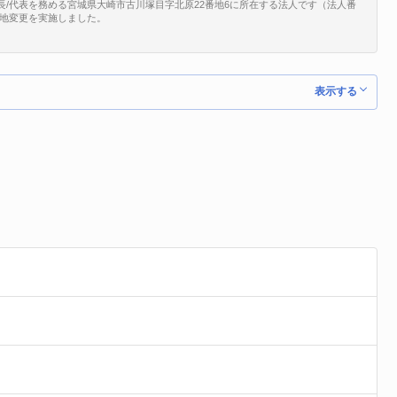
長/代表を務める宮城県大崎市古川塚目字北原22番地6に所在する法人です（法人番
で、所在地変更を実施しました。
表示する