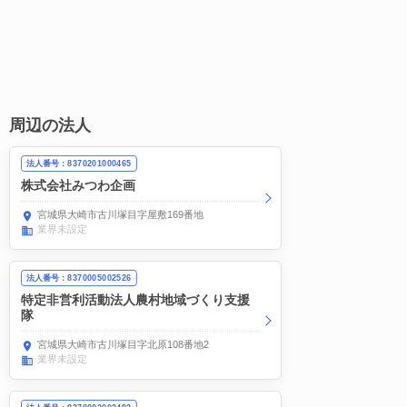
周辺の法人
法人番号：8370201000465
株式会社みつわ企画
宮城県大崎市古川塚目字屋敷169番地
業界未設定
法人番号：8370005002526
特定非営利活動法人農村地域づくり支援
隊
宮城県大崎市古川塚目字北原108番地2
業界未設定