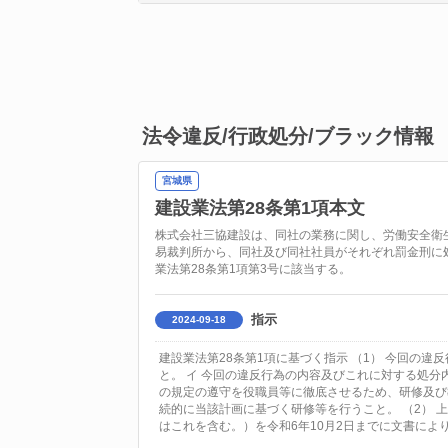
法令違反/行政処分/ブラック情報
宮城県
建設業法第28条第1項本文
株式会社三協建設は、同社の業務に関し、労働安全衛生
易裁判所から、同社及び同社社員がそれぞれ罰金刑に
業法第28条第1項第3号に該当する。
指示
2024-09-18
建設業法第28条第1項に基づく指示 （1） 今回の
と。 イ 今回の違反行為の内容及びこれに対する処分
の規定の遵守を役職員等に徹底させるため、研修及び
続的に当該計画に基づく研修等を行うこと。 （2）
はこれを含む。）を令和6年10月2日までに文書によ