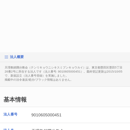
法人概要
天理教錦隅分教会（テンリキョウニシキスミブンキョウカイ）は、東京都墨田区墨田5丁目
26番2号に所在する法人です（法人番号: 9010605000451）。最終登記更新は2015/10/05
で、新規設立（法人番号登録）を実施しました。
掲載中の法令違反/処分/ブラック情報はありません。
基本情報
法人番号
9010605000451