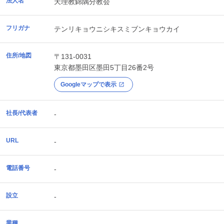
法人名
天理教錦隅分教会
フリガナ
テンリキョウニシキスミブンキョウカイ
住所/地図
〒131-0031
東京都
墨田区
墨田5丁目26番2号
Googleマップで表示
社長/代表者
-
URL
-
電話番号
-
設立
-
業種