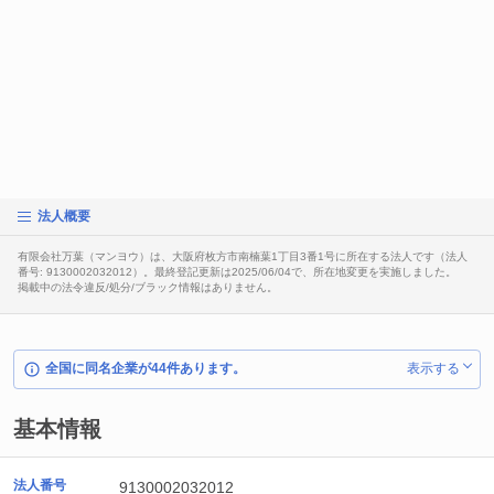
法人概要
有限会社万葉（マンヨウ）は、大阪府枚方市南楠葉1丁目3番1号に所在する法人です（法人
番号: 9130002032012）。最終登記更新は2025/06/04で、所在地変更を実施しました。
掲載中の法令違反/処分/ブラック情報はありません。
全国に同名企業が44件あります。
表示する
基本情報
法人番号
9130002032012