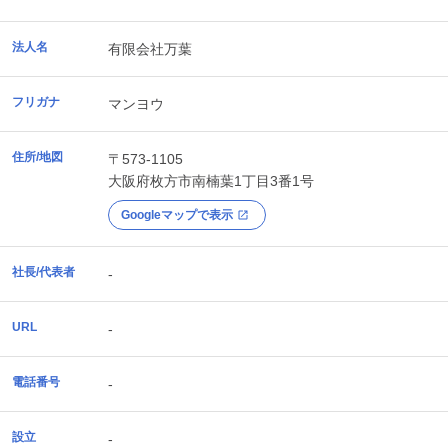
法人名
有限会社万葉
フリガナ
マンヨウ
住所/地図
〒573-1105
大阪府
枚方市
南楠葉1丁目3番1号
Googleマップで表示
社長/代表者
-
URL
-
電話番号
-
設立
-