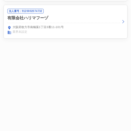
法人番号：9120002074732
有限会社ハリマフーヅ
大阪府枚方市南楠葉1丁目3番11-101号
業界未設定