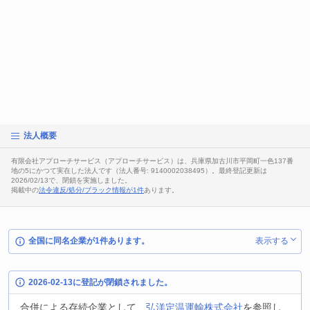
法人概要
有限会社アプローチサービス（アプローチサービス）は、兵庫県加古川市平岡町一色137番
地の5にかつて実在した法人です（法人番号: 9140002038495）。最終登記更新は
2026/02/13で、閉鎖を実施しました。
掲載中の
法令違反/処分/ブラック情報が1件
あります。
全国に同名企業が1件あります。
表示する
2026-02-13に登記が閉鎖されました。
合併による存続企業として、
弘洋定温運輸株式会社
を参照し