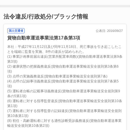
法令違反/行政処分/ブラック情報
国土交通省
公表日: 2016/09/27
貨物自動車運送事業法第17条第3項
本社：平成27年11月12日及び同年11月18日、死亡事故を引き起こしたこ
とを端緒に監査を実施、8件の違反が認められた。
(1) 事業計画事前届出違反(営業所配置車両数)(貨物自動車運送事業法第9条
第3項)
(2) 健康状態の把握義務違反(貨物自動車運送事業輸送安全規則第3条第6
項)
(3) 点呼の実施義務違反(貨物自動車運送事業輸送安全規則第7条)
(4) 点呼の記録事項義務違反(貨物自動車運送事業輸送安全規則第7条第5
項)
(5) 運転者台帳の記載事項義務違反(貨物自動車運送事業輸送安全規則第9
条の5第1項)
(6) 運転者に対する指導監督違反(貨物自動車運送事業輸送安全規則第10条
第1項)
(7) 運転者に対する指導監督の記録違反(貨物自動車運送事業輸送安全規則
第10条第1項)
(8) 初任・高齢運転者に対する適性診断受診義務違反(貨物自動車運送事業
輸送安全規則第10条第2項)