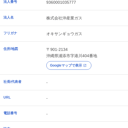
法人番号
9360001035777
法人名
株式会社沖産業ガス
フリガナ
オキサンギョウガス
住所/地図
〒901-2134
沖縄県
浦添市
字港川404番地
Googleマップで表示
社長/代表者
-
URL
-
電話番号
-