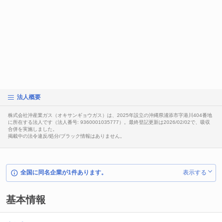
法人概要
株式会社沖産業ガス（オキサンギョウガス）は、2025年設立の沖縄県浦添市字港川404番地
に所在する法人です（法人番号: 9360001035777）。最終登記更新は2026/02/02で、吸収
合併を実施しました。
掲載中の法令違反/処分/ブラック情報はありません。
全国に同名企業が1件あります。
表示する
基本情報