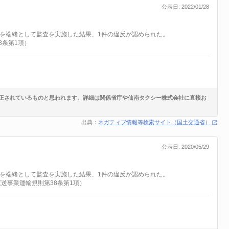
公表日: 2022/01/28
知を端緒として監査を実施した結果、1件の違反が認められた。
8条第1項）
正されているものと思われます。詳細は関係省庁や仙南タクシー株式会社に直接お
出典：
ネガティブ情報等検索サイト（国土交通省）
公表日: 2020/05/29
知を端緒として監査を実施した結果、1件の違反が認められた。
送事業運輸規則第38条第1項）