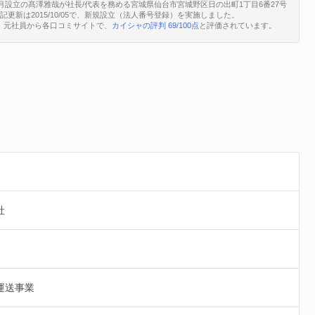
1月設立の髙澤雅哉が社長/代表を務める宮城県仙台市宮城野区日の出町1丁目6番27号
終登記更新は2015/10/05で、新規設立（法人番号登録）を実施しました。
、元社員から各口コミサイトで、
カイシャの評判 69/100点
と評価されています。
社
運送事業