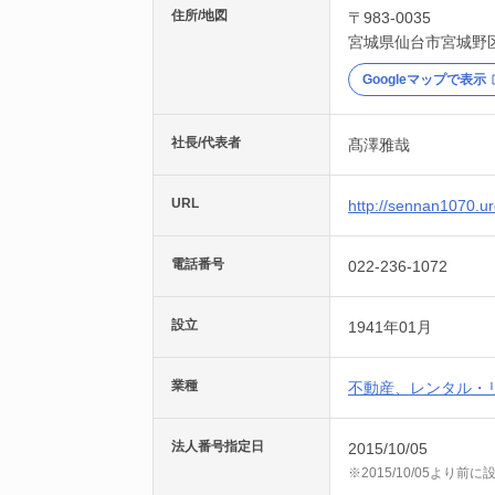
住所/地図
〒983-0035
宮城県
仙台市宮城野
Googleマップで表示
社長/代表者
髙澤雅哉
URL
http://sennan1070.ur
電話番号
022-236-1072
設立
1941年01月
業種
不動産、レンタル・
法人番号指定日
2015/10/05
※2015/10/05より