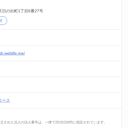
区
日の出町1丁目6番27号
dr.weblife.me/
リース
前に設立された法人の法人番号は、一律で2015/10/05に指定されています。