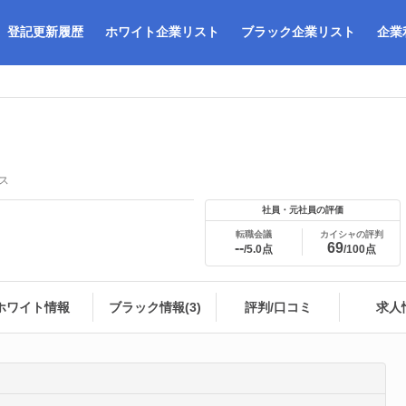
登記更新履歴
ホワイト企業リスト
ブラック企業リスト
企業
ス
社員・元社員の評価
転職会議
カイシャの評判
--
69
/5.0点
/100点
ホワイト情報
ブラック情報(3)
評判/口コミ
求人