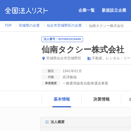
企業一覧
新規設立企業
TOP
宮城県の企業
仙台市宮城野区の企業
仙南タクシー株式会社
法人番号：9370001019449
仙南タクシー株式会社
宮城県
仙台市宮城野区
不動産、レンタル・リー
1941年01月
設立
髙澤雅哉
代表
一般乗用旅客自動車運送事業
事業概要
基本情報
決算情報
法人概要