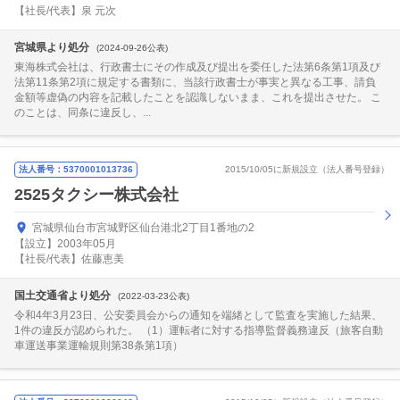
【社長/代表】泉 元次
宮城県より処分
(2024-09-26公表)
東海株式会社は、行政書士にその作成及び提出を委任した法第6条第1項及び
法第11条第2項に規定する書類に、当該行政書士が事実と異なる工事、請負
金額等虚偽の内容を記載したことを認識しないまま、これを提出させた。 こ
のことは、同条に違反し、...
法人番号：5370001013736
2015/10/05に新規設立（法人番号登録）
2525タクシー株式会社
宮城県仙台市宮城野区仙台港北2丁目1番地の2
【設立】2003年05月
【社長/代表】佐藤恵美
国土交通省より処分
(2022-03-23公表)
令和4年3月23日、公安委員会からの通知を端緒として監査を実施した結果、
1件の違反が認められた。 （1）運転者に対する指導監督義務違反（旅客自動
車運送事業運輸規則第38条第1項）