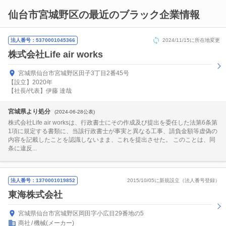
仙台市宮城野区の最近のブラック企業情報
法人番号：5370001045366
2024/11/15に所在地変更
株式会社Life air works
宮城県仙台市宮城野区田子3丁目2番45号
【設立】2020年
【社長/代表】伊藤 達哉
宮城県より処分
(2024-06-28公表)
株式会社Life air worksは、行政書士にその作成及び提出を委任した法第6条第
1項に規定する書類に、当該行政書士が事実と異なる工事、請負金額等虚偽の
内容を記載したことを認識しないまま、これを提出させた。 このことは、同
条に違反...
法人番号：1370001019852
2015/10/05に新規設立（法人番号登録）
東海株式会社
宮城県仙台市宮城野区岡田字小広目29番地の5
商社
機械(メーカー)