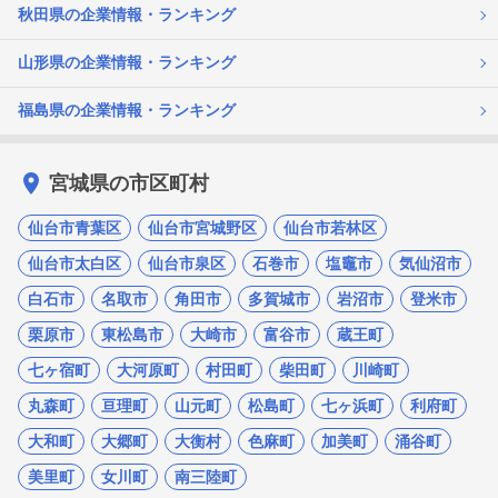
秋田県の企業情報・ランキング
山形県の企業情報・ランキング
福島県の企業情報・ランキング
宮城県の市区町村
仙台市青葉区
仙台市宮城野区
仙台市若林区
仙台市太白区
仙台市泉区
石巻市
塩竈市
気仙沼市
白石市
名取市
角田市
多賀城市
岩沼市
登米市
栗原市
東松島市
大崎市
富谷市
蔵王町
七ヶ宿町
大河原町
村田町
柴田町
川崎町
丸森町
亘理町
山元町
松島町
七ヶ浜町
利府町
大和町
大郷町
大衡村
色麻町
加美町
涌谷町
美里町
女川町
南三陸町