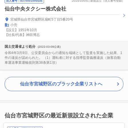
法人番号：8370001006646
2015/10/05に新規設立（法人番号登録）
仙台中央タクシー株式会社
宮城県仙台市宮城野区扇町5丁目5番20号
小売
【設立】1951年10月
【社長/代表】神田博志
国土交通省より処分
(2022-03-09公表)
令和4年3月9日、公安委員会からの通知を端緒として監査を実施した結果、1
件の違反が認められた。 （1）運転者に対する指導監督義務違反（旅客自動
車運送事業運輸規則第38条第1項）
仙台市宮城野区のブラック企業リストへ
仙台市宮城野区の最近新規設立された企業