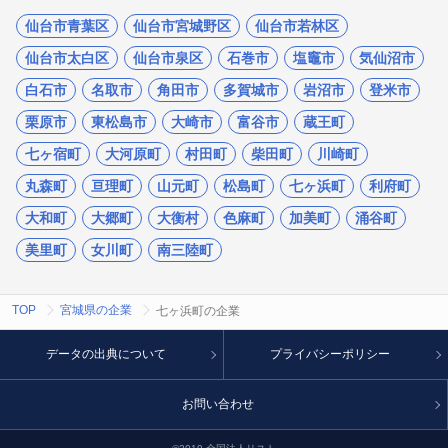
仙台市青葉区
仙台市宮城野区
仙台市若林区
仙台市太白区
仙台市泉区
石巻市
塩竈市
気仙沼市
白石市
名取市
角田市
多賀城市
岩沼市
登米市
栗原市
東松島市
大崎市
富谷市
蔵王町
七ヶ宿町
大河原町
村田町
柴田町
川崎町
丸森町
亘理町
山元町
松島町
七ヶ浜町
利府町
大和町
大郷町
大衡村
色麻町
加美町
涌谷町
美里町
女川町
南三陸町
TOP
宮城県の企業
七ヶ浜町の企業
データの出典について
プライバシーポリシー
お問い合わせ