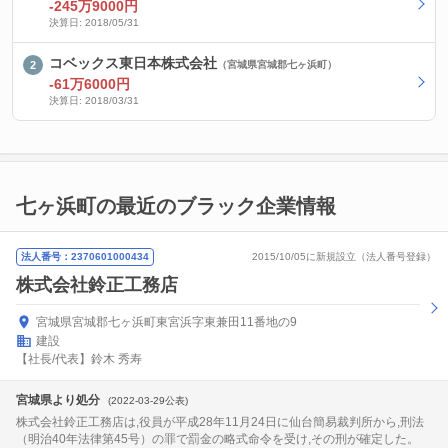
-245万9000円
決算日: 2018/05/31
コベックス東日本株式会社
（宮城県宮城郡七ヶ浜町）
-61万6000円
決算日: 2018/03/31
七ヶ浜町の最近のブラック企業情報
法人番号：2370601000434
2015/10/05に新規設立（法人番号登録）
株式会社鈴正工務店
宮城県宮城郡七ヶ浜町東宮浜字東兼田11番地の9
建設
【社長/代表】鈴木 秀寿
宮城県より処分
(2022-03-29公表)
株式会社鈴正工務店は,役員が平成28年11月24日に仙台簡易裁判所から,刑法
（明治40年法律第45号）の罪で罰金の略式命令を受け,その刑が確定した。