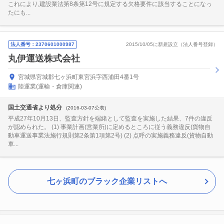
これにより,建設業法第8条第12号に規定する欠格要件に該当することになっ
たにも...
法人番号：2370601000987
2015/10/05に新規設立（法人番号登録）
丸伊運送株式会社
宮城県宮城郡七ヶ浜町東宮浜字西浦田4番1号
陸運業(運輸・倉庫関連)
国土交通省より処分
(2016-03-07公表)
平成27年10月13日、監査方針を端緒として監査を実施した結果、7件の違反
が認められた。 (1) 事業計画(営業所)に定めるところに従う義務違反(貨物自
動車運送事業法施行規則第2条第1項第2号) (2) 点呼の実施義務違反(貨物自動
車...
七ヶ浜町のブラック企業リストへ