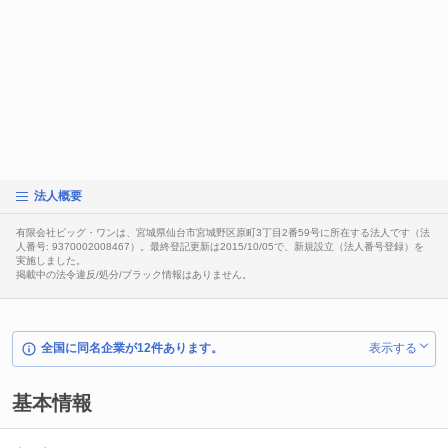
法人概要
有限会社ビッグ・ワンは、宮城県仙台市宮城野区原町3丁目2番59号に所在する法人です（法
人番号: 9370002008467）。最終登記更新は2015/10/05で、新規設立（法人番号登録）を
実施しました。
掲載中の法令違反/処分/ブラック情報はありません。
全国に同名企業が12件あります。
表示する
基本情報