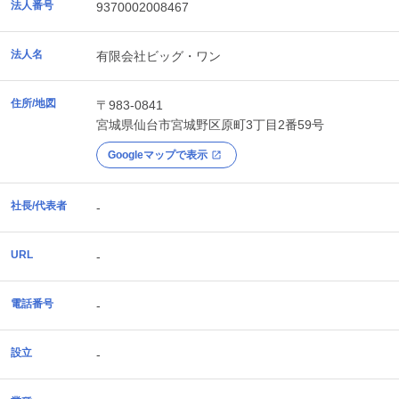
法人番号
9370002008467
法人名
有限会社ビッグ・ワン
住所/地図
〒983-0841
宮城県
仙台市宮城野区
原町3丁目2番59号
Googleマップで表示
社長/代表者
-
URL
-
電話番号
-
設立
-