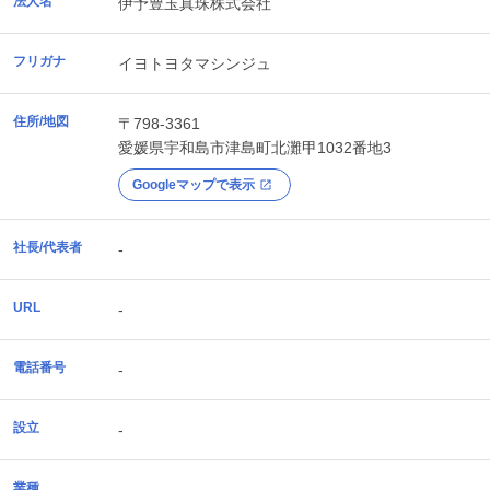
法人名
伊予豊玉真珠株式会社
フリガナ
イヨトヨタマシンジュ
住所/地図
〒798-3361
愛媛県
宇和島市
津島町北灘甲1032番地3
Googleマップで表示
社長/代表者
-
URL
-
電話番号
-
設立
-
業種