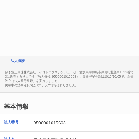
法人概要
伊予豊玉真珠株式会社（イヨトヨタマシンジュ）は、愛媛県宇和島市津島町北灘甲1032番地
3に所在する法人です（法人番号: 9500001015608）。最終登記更新は2015/10/05で、新規
設立（法人番号登録）を実施しました。
掲載中の法令違反/処分/ブラック情報はありません。
基本情報
法人番号
9500001015608