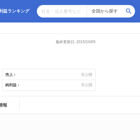
利益ランキング
最終更新日: 2015/10/05
売上：
非公開
純利益：
非公開
情報