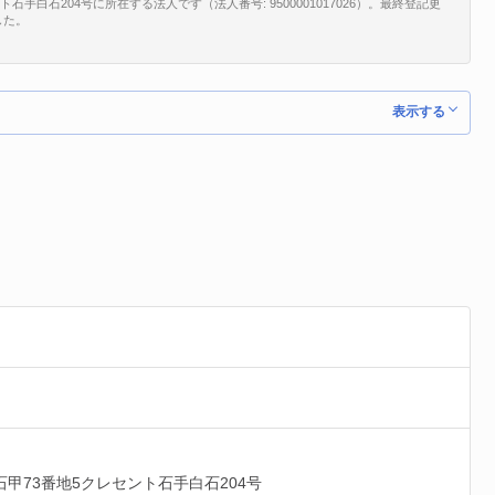
手白石204号に所在する法人です（法人番号: 9500001017026）。最終登記更
した。
表示する
石甲73番地5クレセント石手白石204号