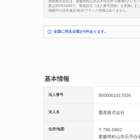
愛産株式会社は、愛媛県松山市石手白石甲73番地5クレセント石
新は2015/10/05で、新規設立（法人番号登録）を実施しま
掲載中の法令違反/処分/ブラック情報はありません。
全国に同名企業が4件あります。
基本情報
法人番号
9500001017026
法人名
愛産株式会社
住所/地図
〒790-0902
愛媛県
松山市
石手白