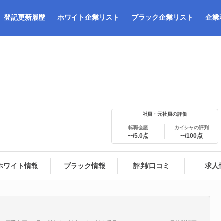
登記更新履歴
ホワイト企業リスト
ブラック企業リスト
企業
社員・元社員の評価
転職会議
カイシャの評判
--
--
/5.0点
/100点
ホワイト情報
ブラック情報
評判/口コミ
求人