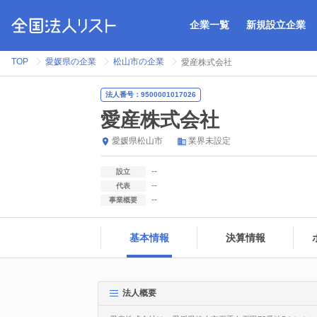
企業一覧
新規設立企業
TOP
愛媛県の企業
松山市の企業
愛産株式会社
法人番号：9500001017026
愛産株式会社
愛媛県
松山市
業界未設定
--
設立
--
代表
--
事業概要
基本情報
決算情報
法人概要