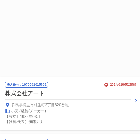
法人番号：1070001015502
2024/01/05に閉鎖
株式会社アート
群馬県桐生市相生町2丁目620番地
小売
繊維(メーカー)
【設立】1982年03月
【社長/代表】伊藤久夫