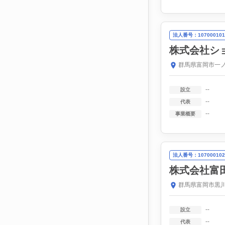
法人番号：107000101
株式会社ショ
群馬県富岡市一ノ
--
設立
--
代表
--
事業概要
法人番号：107000102
株式会社富
群馬県富岡市黒川1
--
設立
--
代表