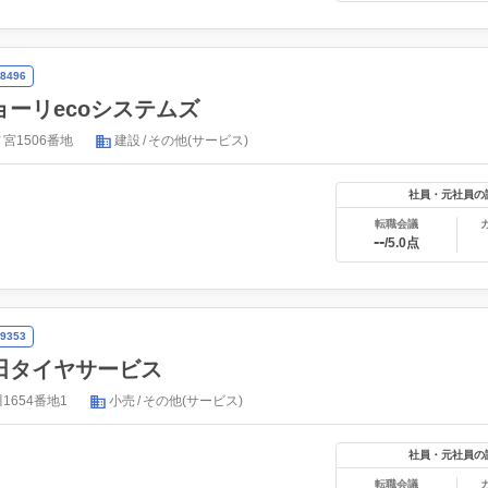
8496
ーリecoシステムズ
宮1506番地
建設
その他(サービス)
社員・元社員の
転職会議
--
/5.0点
9353
田タイヤサービス
654番地1
小売
その他(サービス)
社員・元社員の
転職会議