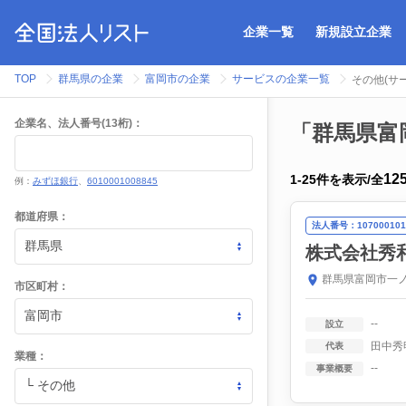
企業一覧
新規設立企業
TOP
群馬県の企業
富岡市の企業
サービスの企業一覧
その他(サ
企業名、法人番号(13桁)：
「群馬県富
12
1
-
25
件を表示
/
全
例：
みずほ銀行
、
6010001008845
都道府県：
法人番号：107000101
株式会社秀
群馬県富岡市一ノ
市区町村：
--
設立
田中秀
代表
業種：
--
事業概要