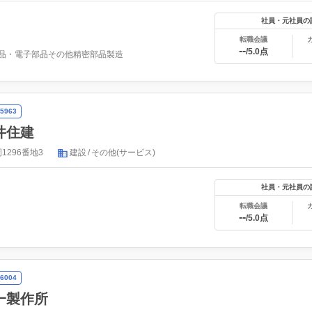
社員・元社員の
転職会議
--
/5.0点
品・電子部品その他精密部品製造
5963
井住建
296番地3
建設
その他(サービス)
社員・元社員の
転職会議
--
/5.0点
6004
一製作所