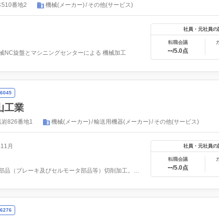
510番地2
機械(メーカー)
その他(サービス)
社員・元社員の
転職会議
--
/5.0点
械NC旋盤とマシニングセンターによる 機械加工
6045
山工業
岩826番地1
機械(メーカー)
輸送用機器(メーカー)
その他(サービス)
年11月
社員・元社員の
転職会議
--
/5.0点
自動車部品（ブレーキ及びセルモータ部品等）切削加工。コピー...
6276