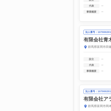
--
代表
--
事業概要
法人番号：107000201
有限会社青
群馬県富岡市田篠
--
設立
--
代表
--
事業概要
法人番号：107000201
有限会社ア
群馬県富岡市岡本1