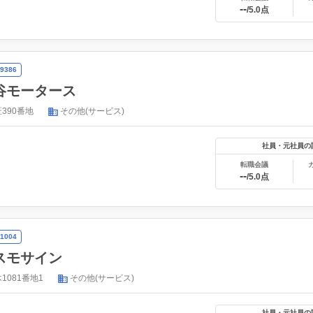
--
/5.0点
9386
谷モータース
390番地
その他(サービス)
社員・元社員の
転職会議
--
/5.0点
1004
スモサイン
081番地1
その他(サービス)
社員・元社員の