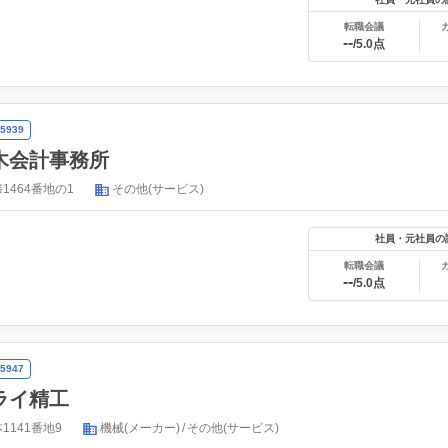
転職会議
--
/5.0点
5939
木会計事務所
1464番地の1
その他(サービス)
社員・元社員の
転職会議
--
/5.0点
5947
ライ精工
141番地9
機械(メーカー)
その他(サービス)