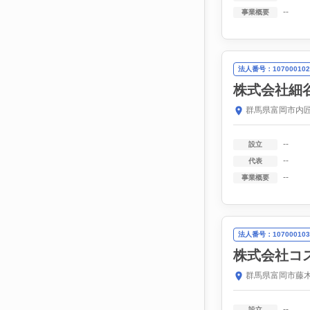
--
事業概要
法人番号：107000102
株式会社細
群馬県富岡市内匠
--
設立
--
代表
--
事業概要
法人番号：107000103
株式会社コ
群馬県富岡市藤木1
--
設立