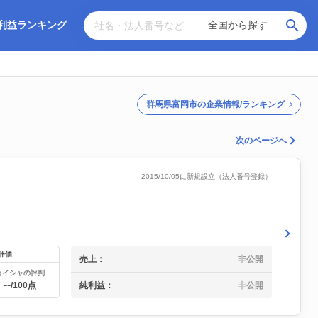
利益ランキング
群馬県富岡市の企業情報/ランキング
次のページへ
2015/10/05に新規設立（法人番号登録）
評価
売上：
非公開
カイシャの評判
--
純利益：
非公開
/100点