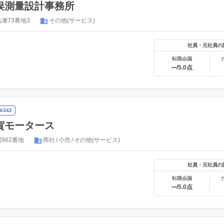
俣測量設計事務所
瀬73番地3
その他(サービス)
社員・元社員の
転職会議
--
/5.0点
6342
賀モータース
962番地
商社
小売
その他(サービス)
社員・元社員の
転職会議
--
/5.0点