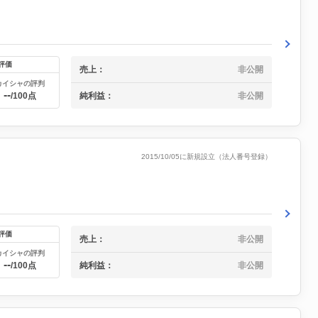
評価
売上：
非公開
カイシャの評判
--
純利益：
非公開
/100点
2015/10/05に新規設立（法人番号登録）
評価
売上：
非公開
カイシャの評判
--
純利益：
非公開
/100点