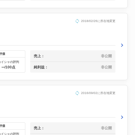
2018/02/26に所在地変更
評価
売上：
非公開
カイシャの評判
--
純利益：
非公開
/100点
2016/09/02に所在地変更
評価
売上：
非公開
カイシャの評判