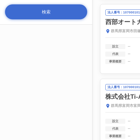
法人番号：107000101
西部オート
群馬県富岡市田篠1
--
設立
--
代表
--
事業概要
法人番号：107000101
株式会社Ti-
群馬県富岡市富岡1
--
設立
--
代表
--
事業概要