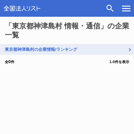
「東京都神津島村 情報・通信」の企業
一覧
東京都神津島村の企業情報/ランキング
0
全
件
1
-
0
件を表示