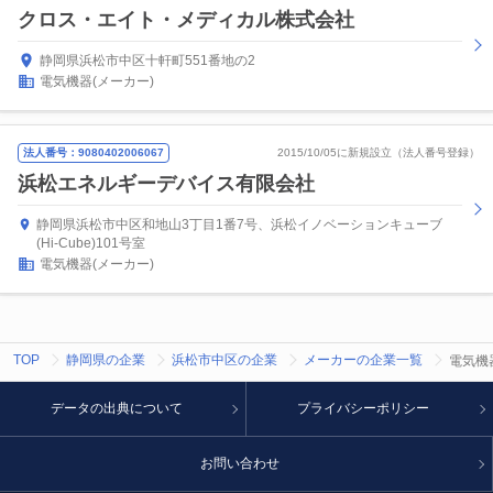
クロス・エイト・メディカル株式会社
静岡県浜松市中区十軒町551番地の2
電気機器(メーカー)
法人番号：9080402006067
2015/10/05に新規設立（法人番号登録）
浜松エネルギーデバイス有限会社
静岡県浜松市中区和地山3丁目1番7号、浜松イノベーションキューブ
(Hi-Cube)101号室
電気機器(メーカー)
TOP
静岡県の企業
浜松市中区の企業
メーカーの企業一覧
電気機
データの出典について
プライバシーポリシー
お問い合わせ