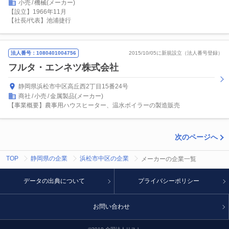
小売
機械(メーカー)
【設立】1966年11月
【社長/代表】池浦捷行
法人番号：1080401004756
2015/10/05に新規設立（法人番号登録）
フルタ・エンネツ株式会社
静岡県浜松市中区高丘西2丁目15番24号
商社
小売
金属製品(メーカー)
【事業概要】農事用ハウスヒーター、温水ボイラーの製造販売
次のページへ
TOP
静岡県の企業
浜松市中区の企業
メーカーの企業一覧
データの出典について
プライバシーポリシー
お問い合わせ