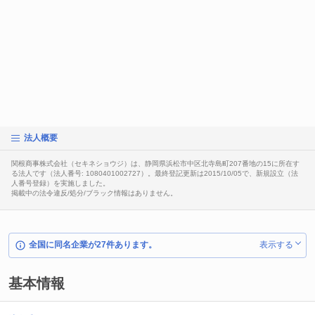
法人概要
関根商事株式会社（セキネショウジ）は、静岡県浜松市中区北寺島町207番地の15に所在す
る法人です（法人番号: 1080401002727）。最終登記更新は2015/10/05で、新規設立（法
人番号登録）を実施しました。
掲載中の法令違反/処分/ブラック情報はありません。
全国に同名企業が27件あります。
表示する
基本情報