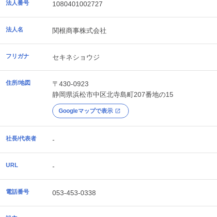
法人番号
1080401002727
法人名
関根商事株式会社
フリガナ
セキネショウジ
住所/地図
〒430-0923
静岡県
浜松市中区
北寺島町207番地の15
Googleマップで表示
社長/代表者
-
URL
-
電話番号
053-453-0338