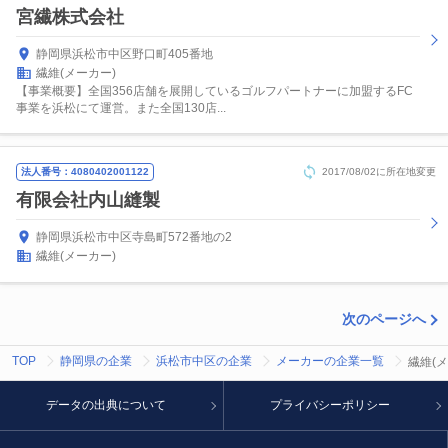
宮繊株式会社
静岡県浜松市中区野口町405番地
繊維(メーカー)
【事業概要】全国356店舗を展開しているゴルフパートナーに加盟するFC
事業を浜松にて運営。また全国130店...
法人番号：4080402001122
2017/08/02に所在地変更
有限会社内山縫製
静岡県浜松市中区寺島町572番地の2
繊維(メーカー)
次のページへ
TOP
静岡県の企業
浜松市中区の企業
メーカーの企業一覧
繊維(
データの出典について
プライバシーポリシー