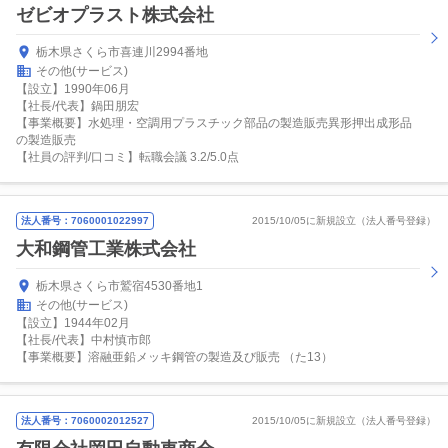
ゼビオプラスト株式会社
栃木県さくら市喜連川2994番地
その他(サービス)
【設立】1990年06月
【社長/代表】鍋田朋宏
【事業概要】水処理・空調用プラスチック部品の製造販売異形押出成形品
の製造販売
【社員の評判/口コミ】転職会議 3.2/5.0点
法人番号：7060001022997
2015/10/05に新規設立（法人番号登録）
大和鋼管工業株式会社
栃木県さくら市鷲宿4530番地1
その他(サービス)
【設立】1944年02月
【社長/代表】中村慎市郎
【事業概要】溶融亜鉛メッキ鋼管の製造及び販売 （た13）
法人番号：7060002012527
2015/10/05に新規設立（法人番号登録）