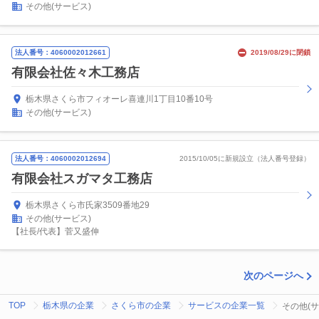
その他(サービス)
法人番号：4060002012661
2019/08/29に閉鎖
有限会社佐々木工務店
栃木県さくら市フィオーレ喜連川1丁目10番10号
その他(サービス)
法人番号：4060002012694
2015/10/05に新規設立（法人番号登録）
有限会社スガマタ工務店
栃木県さくら市氏家3509番地29
その他(サービス)
【社長/代表】菅又盛伸
次のページへ
TOP
栃木県の企業
さくら市の企業
サービスの企業一覧
その他(