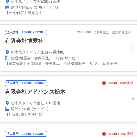
栃木県さくら市氏家2693番地
建設
小売
その他(サービス)
【社長/代表】豊岡秀夫
法人番号：1060002012805
2015/10/05に新規設立（法人番号登録）
有限会社博愛社
栃木県さくら市氏家3477番地80
陸運業(運輸・倉庫関連)
その他(サービス)
【事業概要】患者輸送、介護用品、介護機器販売、リ-ス。 葬祭全般。
法人番号：1060002023843
2024/08/30に閉鎖
有限会社アドバンス栃木
栃木県さくら市金枝1019番地
建設
その他(サービス)
【社長/代表】黒尾行雄
法人番号：2010501004983
2023/01/20に閉鎖