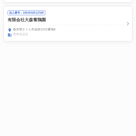
法人番号：1060002012540
有限会社大森養鶏園
栃木県さくら市金枝1022番地8
業界未設定