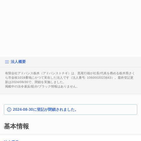
法人概要
有限会社アドバンス栃木（アドバンストチギ）は、黒尾行雄が社長/代表を務める栃木県さく
ら市金枝1019番地にかつて実在した法人です（法人番号: 1060002023843）。最終登記更
新は2024/08/30で、閉鎖を実施しました。
掲載中の法令違反/処分/ブラック情報はありません。
2024-08-30に登記が閉鎖されました。
基本情報