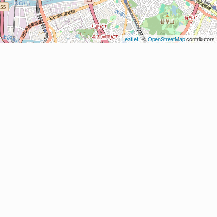
Leaflet
| ©
OpenStreetMap
contributors