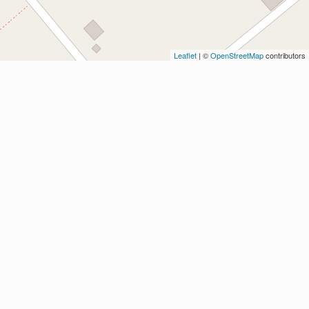
Leaflet
| ©
OpenStreetMap
contributors