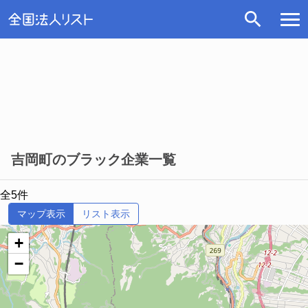
吉岡町のブラック企業一覧
全5件
マップ表示
リスト表示
+
−