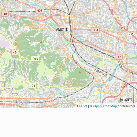
Leaflet
| ©
OpenStreetMap
contributors