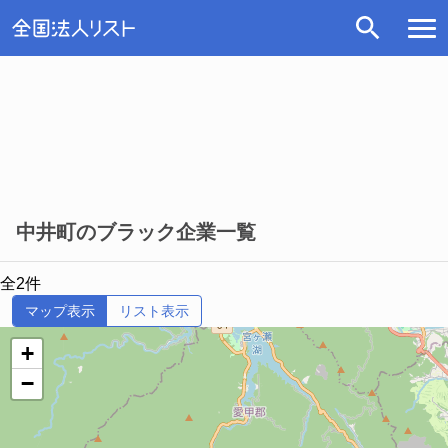
中井町のブラック企業一覧
全2件
マップ表示
リスト表示
+
−