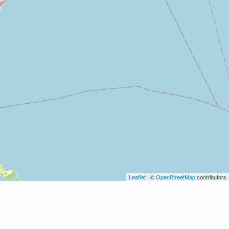
Leaflet
| ©
OpenStreetMap
contributors