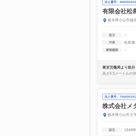
法人番号：406000203
有限会社松
栃木県小山市城北
--
設立
松島廣
代表
--
事業概要
東京労働局より処分
高さ5.5メートル
法人番号：706000101
株式会社メ
栃木県小山市大字
1949
設立