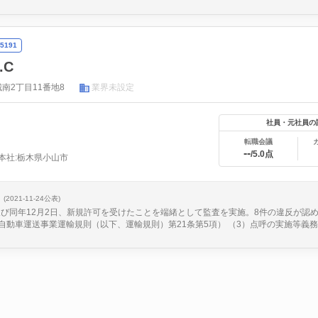
5191
.C
南2丁目11番地8
業界未設定
社員・元社員の
転職会議
--
/5.0点
本社:栃木県小山市
(2021-11-24公表)
日及び同年12月2日、新規許可を受けたことを端緒として監査を実施。8件の違反が認め
動車運送事業運輸規則（以下、運輸規則）第21条第5項） （3）点呼の実施等義務違反