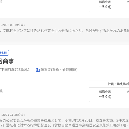
靖
転職会議
--
/5.0点
(2022-08-19公表)
いて廃材をダンプに積み込む作業を行わせるにあたり、危険が生ずるおそれのある
9928
呂商事
下国府塚723番地2
陸運業(運輸・倉庫関連)
社員・元社員の
義
転職会議
--
/5.0点
(2021-11-26公表)
旨の公安委員会からの通知を端緒として、令和3年10月26日、監査を実施。2件の
 （2）運転者に対する指導監督違反（貨物自動車運送事業輸送安全規則第10条第1項