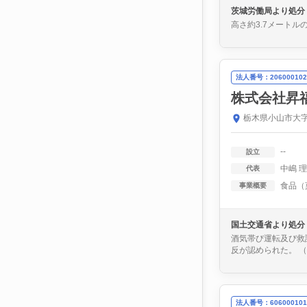
茨城労働局より処分
高さ約3.7メート
法人番号：206000102
株式会社昇
栃木県小山市大字
--
設立
中嶋 
代表
事業概要
国土交通省より処分
酒気帯び運転及び救護
反が認められた。 （
法人番号：606000101