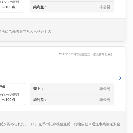
カイシャの評判
--
純利益：
非公開
/100点
箇所に労働者を立ち入らせたもの
2015/10/05に新規設立（法人番号登録）
評価
売上：
非公開
カイシャの評判
--
純利益：
非公開
/100点
違反が認められた。 （1）点呼の記録義務違反（貨物自動車運送事業輸送安全
）