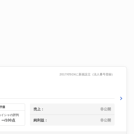
2017/05/24に新規設立（法人番号登録）
評価
売上：
非公開
カイシャの評判
--
純利益：
非公開
/100点