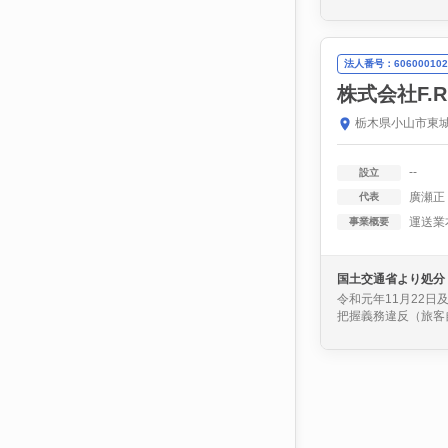
法人番号：606000102
株式会社F.R
栃木県小山市東城
--
設立
廣瀬正
代表
運送業
事業概要
国土交通省より処分
令和元年11月22
把握義務違反（旅客自