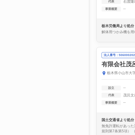
石渡隆
代表
--
事業概要
栃木労働局より処分
解体用つかみ機を用
法人番号：506000202
有限会社茂
栃木県小山市大字
--
設立
茂呂文
代表
--
事業概要
国土交通省より処分
無免許運転があった
規則第7条第5項）