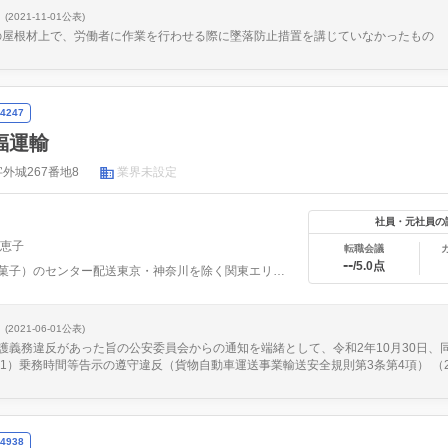
(2021-11-01公表)
ルの屋根材上で、労働者に作業を行わせる際に墜落防止措置を講じていなかったもの
4247
福運輸
外城267番地8
業界未設定
社員・元社員の
理恵子
転職会議
--
/5.0点
食品（菓子）のセンター配送東京・神奈川を除く関東エリアを中...
(2021-06-01公表)
義務違反があった旨の公安委員会からの通知を端緒として、令和2年10月30日、同年1
1）乗務時間等告示の遵守違反（貨物自動車運送事業輸送安全規則第3条第4項） （2
4938