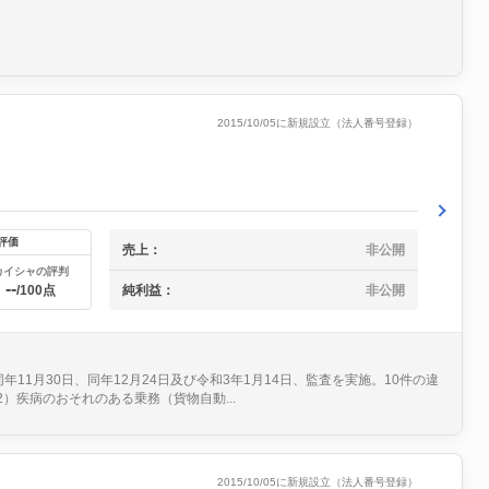
2015/10/05に新規設立（法人番号登録）
評価
売上：
非公開
カイシャの評判
--
純利益：
非公開
/100点
1月30日、同年12月24日及び令和3年1月14日、監査を実施。10件の違
）疾病のおそれのある乗務（貨物自動...
2015/10/05に新規設立（法人番号登録）