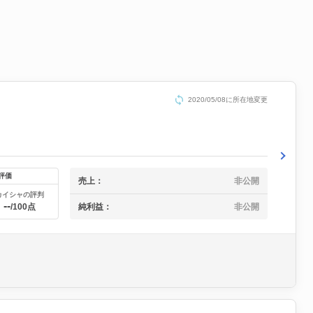
2020/05/08に所在地変更
評価
売上：
非公開
カイシャの評判
--
純利益：
非公開
/100点