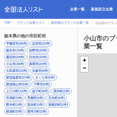
企業一覧
新規設立企業
TOP
ブラック企業リスト
栃木県のブラック企業一覧
小山市のブラッ
栃木県の他の市区町村
小山市のブ
宇都宮市(99件)
足利市(25件)
業一覧
栃木市(35件)
佐野市(26件)
鹿沼市(29件)
日光市(25件)
+
小山市(38件)
真岡市(20件)
−
大田原市(15件)
矢板市(6件)
那須塩原市(33件)
さくら市(5件)
那須烏山市(5件)
下野市(9件)
上三川町(12件)
益子町(6件)
茂木町(2件)
市貝町(5件)
芳賀町(4件)
壬生町(6件)
野木町(1件)
塩谷町(3件)
高根沢町(2件)
那須町(5件)
那珂川町(2件)