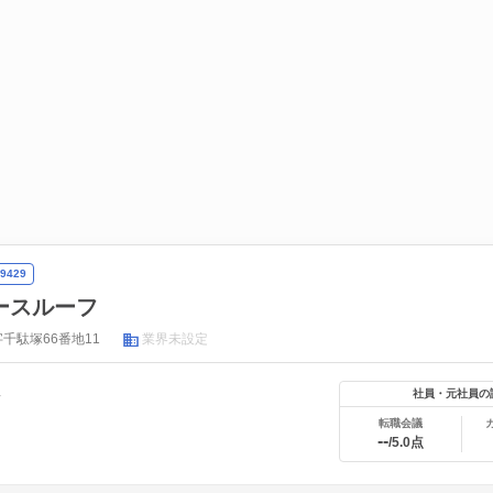
9429
ースルーフ
千駄塚66番地11
業界未設定
年
社員・元社員の
転職会議
--
/5.0点