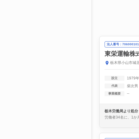
法人番号：706000101
東栄運輸株
栃木県小山市城北
1979
設立
柴次男
代表
--
事業概要
栃木労働局より処分
労働者34名に、1か