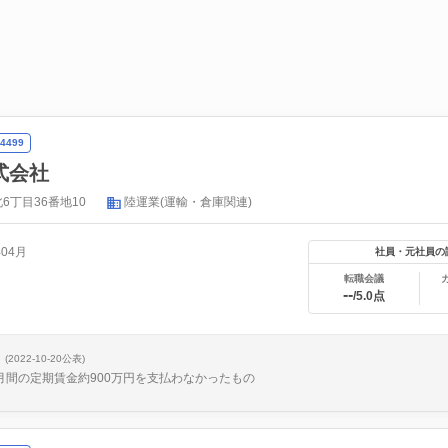
4499
式会社
6丁目36番地10
陸運業(運輸・倉庫関連)
年04月
社員・元社員の
転職会議
--
/5.0点
(2022-10-20公表)
月間の定期賃金約900万円を支払わなかったもの