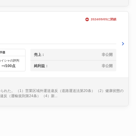
2024/09/05に閉鎖
評価
売上：
非公開
カイシャの評判
--
純利益：
非公開
/100点
られた。 （1）営業区域外運送違反（道路運送法第20条） （2）健康状態の
（運輸規則第24条） （4）新...