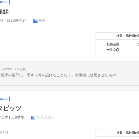
0300
島組
4丁目26番地24
商社
社員・元社員の
転職会議
--
/5.0点
(2022-10-03公表)
の作業床の端部に、手すり等を設けることなく、労働者に使用させたもの
4029
タビッツ
立木1518番地
業界未設定
年08月
社員・元社員の