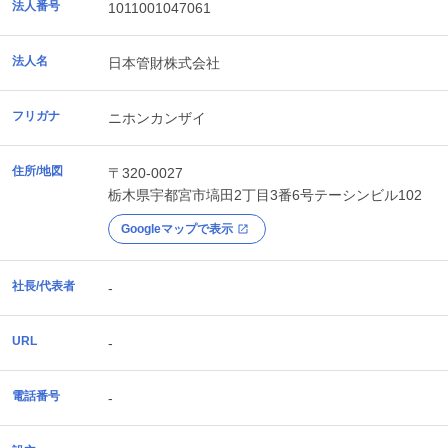
法人番号
1011001047061
法人名
日本管財株式会社
フリガナ
ニホンカンザイ
住所/地図
〒320-0027
栃木県
宇都宮市
塙田2丁目3番6号テーシンビル102
Googleマップで表示
社長/代表者
-
URL
-
電話番号
-