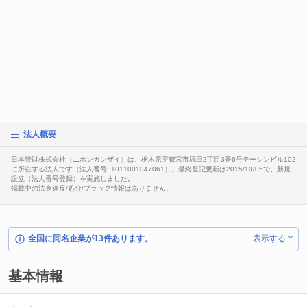
法人概要
日本管財株式会社（ニホンカンザイ）は、栃木県宇都宮市塙田2丁目3番6号テーシンビル102
に所在する法人です（法人番号: 1011001047061）。最終登記更新は2015/10/05で、新規
設立（法人番号登録）を実施しました。
掲載中の法令違反/処分/ブラック情報はありません。
全国に同名企業が13件あります。
表示する
基本情報