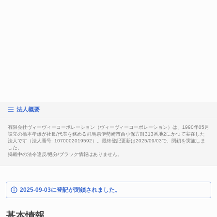
法人概要
有限会社ヴィーヴィーコーポレーション（ヴィーヴィーコーポレーション）は、1990年05月
設立の橋本孝雄が社長/代表を務める群馬県伊勢崎市西小保方町313番地2にかつて実在した
法人です（法人番号: 1070002019592）。最終登記更新は2025/09/03で、閉鎖を実施しま
した。
掲載中の法令違反/処分/ブラック情報はありません。
2025-09-03に登記が閉鎖されました。
基本情報