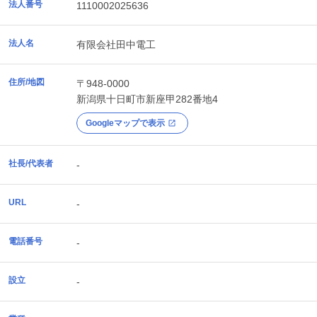
法人番号
1110002025636
法人名
有限会社田中電工
住所/地図
〒948-0000
新潟県
十日町市
新座甲282番地4
Googleマップで表示
社長/代表者
-
URL
-
電話番号
-
設立
-