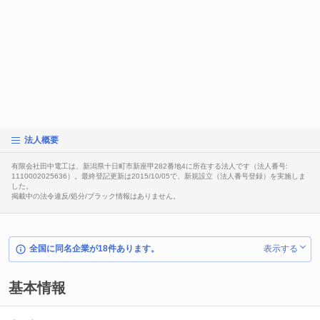
法人概要
有限会社田中電工は、新潟県十日町市新座甲282番地4に所在する法人です（法人番号:
1110002025636）。最終登記更新は2015/10/05で、新規設立（法人番号登録）を実施しま
した。
掲載中の法令違反/処分/ブラック情報はありません。
全国に同名企業が18件あります。
表示する
基本情報