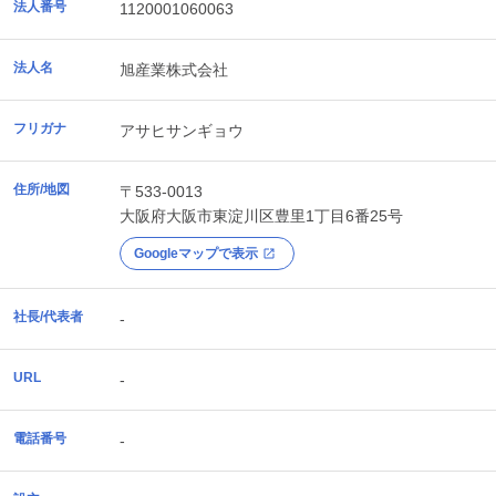
法人番号
1120001060063
法人名
旭産業株式会社
フリガナ
アサヒサンギョウ
住所/地図
〒533-0013
大阪府
大阪市東淀川区
豊里1丁目6番25号
Googleマップで表示
社長/代表者
-
URL
-
電話番号
-