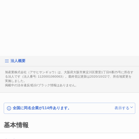
法人概要
旭産業株式会社（アサヒサンギョウ）は、大阪府大阪市東淀川区豊里1丁目6番25号に所在す
る法人です（法人番号: 1120001060063）。最終登記更新は2020/10/22で、所在地変更を
実施しました。
掲載中の法令違反/処分/ブラック情報はありません。
全国に同名企業が114件あります。
表示する
基本情報