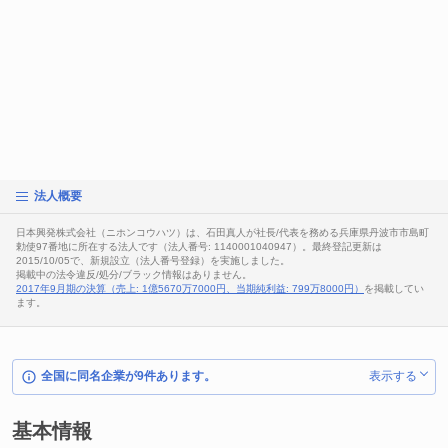
法人概要
日本興発株式会社（ニホンコウハツ）は、石田真人が社長/代表を務める兵庫県丹波市市島町
勅使97番地に所在する法人です（法人番号: 1140001040947）。最終登記更新は
2015/10/05で、新規設立（法人番号登録）を実施しました。
掲載中の法令違反/処分/ブラック情報はありません。
2017年9月期の決算（売上: 1億5670万7000円、当期純利益: 799万8000円）
を掲載してい
ます。
全国に同名企業が9件あります。
表示する
基本情報