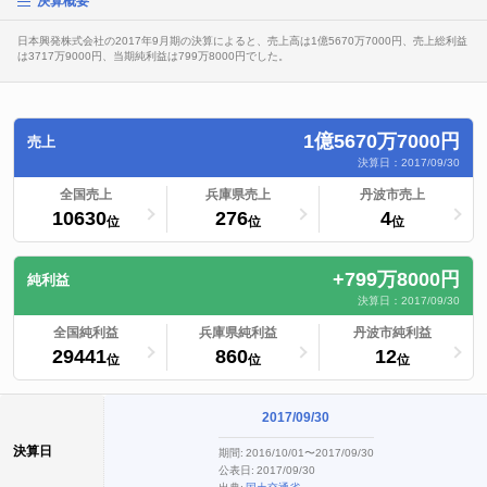
決算概要
日本興発株式会社の2017年9月期の決算によると、売上高は1億5670万7000円、売上総利益
は3717万9000円、当期純利益は799万8000円でした。
1億5670万7000円
売上
決算日：2017/09/30
ランキングへ
全国売上
ランキングへ
兵庫県売上
ランキングへ
丹波市売上
10630
276
4
位
位
位
+799万8000円
純利益
決算日：2017/09/30
ランキングへ
全国純利益
ランキングへ
兵庫県純利益
ランキングへ
丹波市純利益
29441
860
12
位
位
位
2017/09/30
決算日
期間:
2016/10/01〜2017/09/30
公表日:
2017/09/30