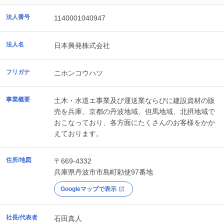
法人番号
1140001040947
法人名
日本興発株式会社
フリガナ
ニホンコウハツ
事業概要
土木・水道エ事業及び運送業ならびに建設資材の販
売を兵庫、京都の丹波地域、但馬地域、北摂地域で
おこなっており、各方面にたくさんのお客様をかか
えております。
住所/地図
〒669-4332
兵庫県
丹波市
市島町勅使97番地
Googleマップで表示
社長/代表者
石田真人