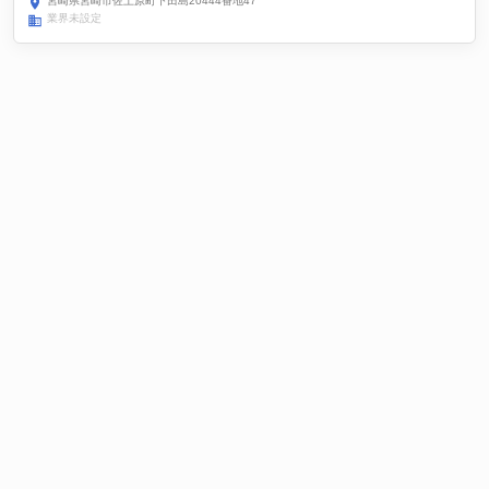
宮崎県宮崎市佐土原町下田島20444番地47
業界未設定