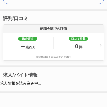
評判/口コミ
転職会議での評価
総合評点
口コミ件数
--
0
点/5.0
件
最終確認日：2019/03/24 08:14
求人/バイト情報
求人情報を読み込み中...