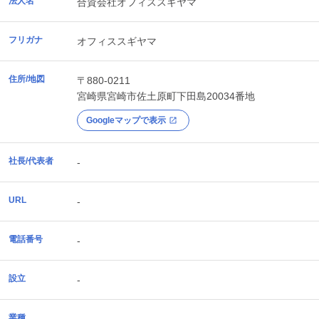
法人名
合資会社オフィススギヤマ
フリガナ
オフィススギヤマ
住所/地図
〒880-0211
宮崎県
宮崎市
佐土原町下田島20034番地
Googleマップで表示
社長/代表者
-
URL
-
電話番号
-
設立
-
業種