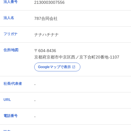
法人番号
2130003007556
法人名
787合同会社
フリガナ
ナナハチナナ
住所/地図
〒604-8436
京都府
京都市中京区
西ノ京下合町20番地-1107
Googleマップで表示
社長/代表者
-
URL
-
電話番号
-