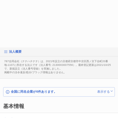
法人概要
787合同会社（ナナハチナナ）は、2021年設立の京都府京都市中京区西ノ京下合町20番
地-1107に所在する法人です（法人番号: 2130003007556）。最終登記更新は2021/10/25
で、新規設立（法人番号登録）を実施しました。
掲載中の法令違反/処分/ブラック情報はありません。
全国に同名企業が4件あります。
表示する
基本情報