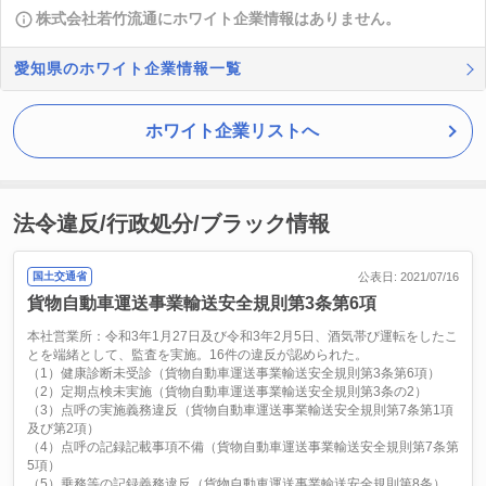
株式会社若竹流通にホワイト企業情報はありません。
愛知県のホワイト企業情報一覧
ホワイト企業リストへ
法令違反/行政処分/ブラック情報
国土交通省
公表日: 2021/07/16
貨物自動車運送事業輸送安全規則第3条第6項
本社営業所：令和3年1月27日及び令和3年2月5日、酒気帯び運転をしたこ
とを端緒として、監査を実施。16件の違反が認められた。
（1）健康診断未受診（貨物自動車運送事業輸送安全規則第3条第6項）
（2）定期点検未実施（貨物自動車運送事業輸送安全規則第3条の2）
（3）点呼の実施義務違反（貨物自動車運送事業輸送安全規則第7条第1項
及び第2項）
（4）点呼の記録記載事項不備（貨物自動車運送事業輸送安全規則第7条第
5項）
（5）乗務等の記録義務違反（貨物自動車運送事業輸送安全規則第8条）