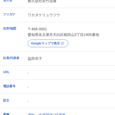
法人名
株式会社若竹流通
フリガナ
ワカタケリュウツウ
住所/地図
〒468-0001
愛知県
名古屋市天白区
植田山3丁目1905番地
Googleマップで表示
社長/代表者
益田市子
URL
-
電話番号
-
設立
-
業種