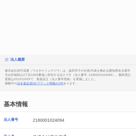
法人概要
株式会社若竹流通（ワカタケリュウツウ）は、益田市子が社長/代表を務める愛知県名古屋市
天白区植田山3丁目1905番地に所在する法人です（法人番号: 2180001024094）。最終登記
更新は2015/10/05で、新規設立（法人番号登録）を実施しました。
掲載中の
法令違反/処分/ブラック情報が1件
あります。
基本情報
法人番号
2180001024094