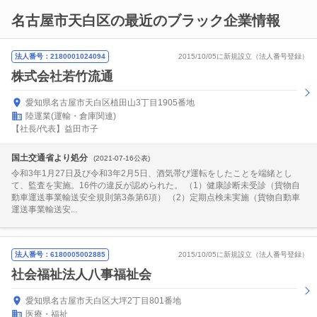
名古屋市天白区の最近のブラック企業情報
法人番号：2180001024094
2015/10/05に新規設立（法人番号登録）
株式会社若竹流通
愛知県名古屋市天白区植田山3丁目1905番地
陸運業(運輸・倉庫関連)
【社長/代表】益田市子
国土交通省より処分
(2021-07-16公表)
令和3年1月27日及び令和3年2月5日、酒気帯び運転をしたことを端緒とし
て、監査を実施。16件の違反が認められた。 （1）健康診断未受診（貨物自
動車運送事業輸送安全規則第3条第6項） （2）定期点検未実施（貨物自動車
運送事業輸送安...
法人番号：6180005002885
2015/10/05に新規設立（法人番号登録）
社会福祉法人八事福祉会
愛知県名古屋市天白区大坪2丁目801番地
医療・福祉