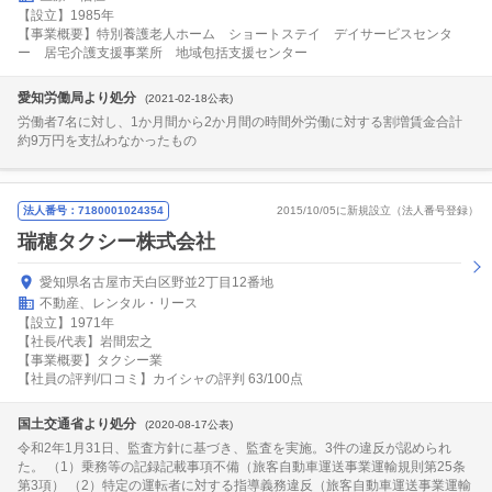
【設立】1985年
【事業概要】特別養護老人ホーム ショートステイ デイサービスセンタ
ー 居宅介護支援事業所 地域包括支援センター
愛知労働局より処分
(2021-02-18公表)
労働者7名に対し、1か月間から2か月間の時間外労働に対する割増賃金合計
約9万円を支払わなかったもの
法人番号：7180001024354
2015/10/05に新規設立（法人番号登録）
瑞穂タクシー株式会社
愛知県名古屋市天白区野並2丁目12番地
不動産、レンタル・リース
【設立】1971年
【社長/代表】岩間宏之
【事業概要】タクシー業
【社員の評判/口コミ】カイシャの評判 63/100点
国土交通省より処分
(2020-08-17公表)
令和2年1月31日、監査方針に基づき、監査を実施。3件の違反が認められ
た。 （1）乗務等の記録記載事項不備（旅客自動車運送事業運輸規則第25条
第3項） （2）特定の運転者に対する指導義務違反（旅客自動車運送事業運輸