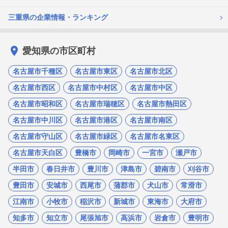
三重県の企業情報・ランキング
愛知県の市区町村
名古屋市千種区
名古屋市東区
名古屋市北区
名古屋市西区
名古屋市中村区
名古屋市中区
名古屋市昭和区
名古屋市瑞穂区
名古屋市熱田区
名古屋市中川区
名古屋市港区
名古屋市南区
名古屋市守山区
名古屋市緑区
名古屋市名東区
名古屋市天白区
豊橋市
岡崎市
一宮市
瀬戸市
半田市
春日井市
豊川市
津島市
碧南市
刈谷市
豊田市
安城市
西尾市
蒲郡市
犬山市
常滑市
江南市
小牧市
稲沢市
新城市
東海市
大府市
知多市
知立市
尾張旭市
高浜市
岩倉市
豊明市