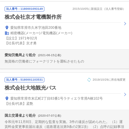
法人番号：1180001093149
2015/10/05に新規設立（法人番号登録）
株式会社京才電機製作所
愛知県常滑市久米字池田200番地
精密機器(メーカー)
電気機器(メーカー)
【設立】1971年02月
【社長/代表】京才勇
愛知労働局より処分
(2021-06-15公表)
無資格の労働者にフォークリフトを運転させたもの
法人番号：5180001103531
2019/10/29に所在地変更
株式会社大地観光バス
愛知県常滑市末広町2丁目83番1号ラティエラ常滑A棟102号
【社長/代表】孟艶
国土交通省より処分
(2020-07-07公表)
令和元年11月8日、定期的な監査を実施。3件の違反が認められた。 （1）運
賃料金変更事前届出違反（道路運送法第9条の2第1項） （2）点呼の記録事項