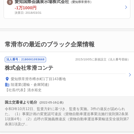
愛知国際会議展示場株式会社
（愛知県常滑市）
-1万1000円
決算日: 2018/03/31
常滑市の最近のブラック企業情報
法人番号：2180001093668
2015/10/05に新規設立（法人番号登録）
株式会社常滑コンテ
愛知県常滑市樽水町1丁目143番地
陸運業(運輸・倉庫関連)
【社長/代表】清水裕史
国土交通省より処分
(2022-05-16公表)
令和3年10月12日、監査方針に基づき、監査を実施。3件の違反が認められ
た。 （1）事業計画の変更認可違反（貨物自動車運送事業法施行規則第2条第
1項第4号） （2）点呼の実施義務違反（貨物自動車運送事業輸送安全規則第7
条第1項及び...