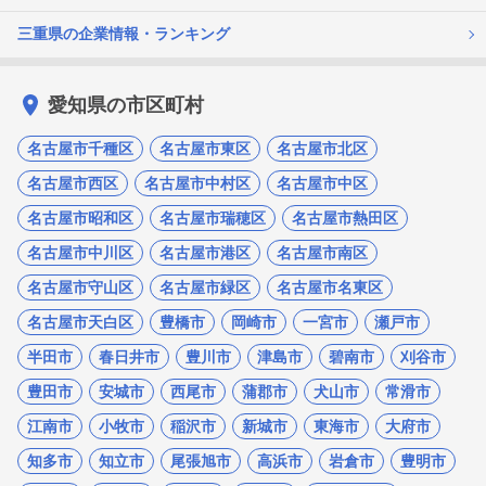
三重県の企業情報・ランキング
愛知県の市区町村
名古屋市千種区
名古屋市東区
名古屋市北区
名古屋市西区
名古屋市中村区
名古屋市中区
名古屋市昭和区
名古屋市瑞穂区
名古屋市熱田区
名古屋市中川区
名古屋市港区
名古屋市南区
名古屋市守山区
名古屋市緑区
名古屋市名東区
名古屋市天白区
豊橋市
岡崎市
一宮市
瀬戸市
半田市
春日井市
豊川市
津島市
碧南市
刈谷市
豊田市
安城市
西尾市
蒲郡市
犬山市
常滑市
江南市
小牧市
稲沢市
新城市
東海市
大府市
知多市
知立市
尾張旭市
高浜市
岩倉市
豊明市