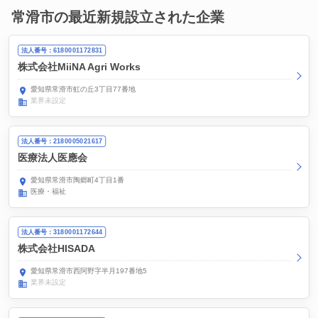
常滑市の最近新規設立された企業
法人番号：6180001172831
株式会社MiiNA Agri Works
愛知県常滑市虹の丘3丁目77番地
業界未設定
法人番号：2180005021617
医療法人医應会
愛知県常滑市陶郷町4丁目1番
医療・福祉
法人番号：3180001172644
株式会社HISADA
愛知県常滑市西阿野字半月197番地5
業界未設定