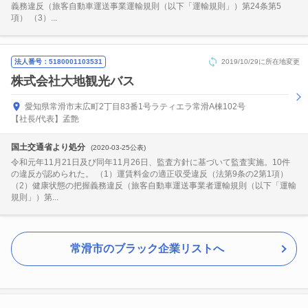
義務違反（旅客自動車運送事業運輸規則（以下「運輸規則」）第24条第5
項） （3）...
法人番号：5180001103531
2019/10/29に所在地変更
株式会社大地観光バス
愛知県常滑市末広町2丁目83番1号ラティエラ常滑A棟102号
【社長/代表】孟艶
国土交通省より処分
(2020-03-25公表)
令和元年11月21日及び同年11月26日、監査方針に基づいて監査実施。10件
の違反が認められた。 （1）運賃料金の適正収受違反（法第9条の2第1項）
（2）健康状態の把握義務違反（旅客自動車運送事業者運輸規則（以下「運輸
規則」）第...
常滑市のブラック企業リストへ