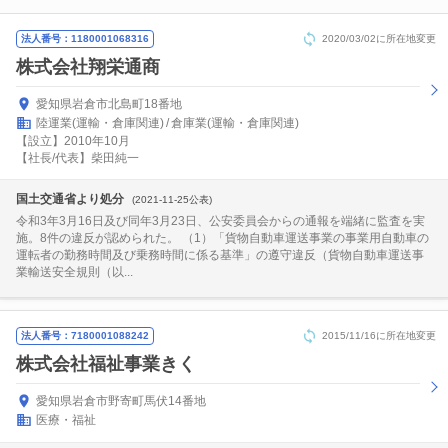
法人番号：1180001068316
2020/03/02に所在地変更
株式会社翔栄通商
愛知県岩倉市北島町18番地
陸運業(運輸・倉庫関連)
倉庫業(運輸・倉庫関連)
【設立】2010年10月
【社長/代表】柴田純一
国土交通省より処分
(2021-11-25公表)
令和3年3月16日及び同年3月23日、公安委員会からの通報を端緒に監査を実
施。8件の違反が認められた。 （1）「貨物自動車運送事業の事業用自動車の
運転者の勤務時間及び乗務時間に係る基準」の遵守違反（貨物自動車運送事
業輸送安全規則（以...
法人番号：7180001088242
2015/11/16に所在地変更
株式会社福祉事業きく
愛知県岩倉市野寄町馬伏14番地
医療・福祉