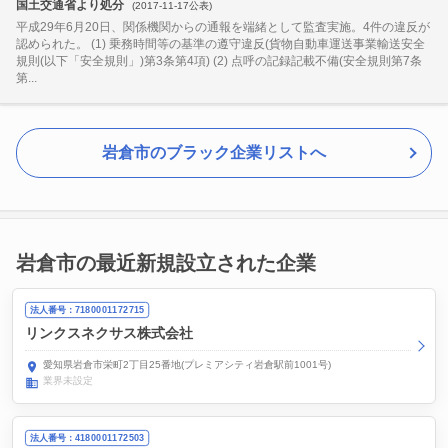
国土交通省より処分
(2017-11-17公表)
平成29年6月20日、関係機関からの通報を端緒として監査実施。4件の違反が
認められた。 (1) 乗務時間等の基準の遵守違反(貨物自動車運送事業輸送安全
規則(以下「安全規則」)第3条第4項) (2) 点呼の記録記載不備(安全規則第7条
第...
岩倉市のブラック企業リストへ
岩倉市の最近新規設立された企業
法人番号：7180001172715
リンクスネクサス株式会社
愛知県岩倉市栄町2丁目25番地(プレミアシティ岩倉駅前1001号)
業界未設定
法人番号：4180001172503