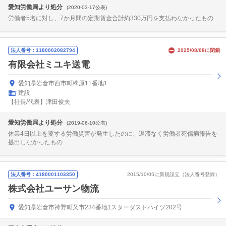
愛知労働局より処分
(2020-03-17公表)
労働者5名に対し、7か月間の定期賃金合計約330万円を支払わなかったもの
法人番号：1180002082794
2025/08/08に閉鎖
有限会社ミユキ送電
愛知県岩倉市西市町稗原11番地1
建設
【社長/代表】津田俊夫
愛知労働局より処分
(2019-06-10公表)
休業4日以上を要する労働災害が発生したのに、遅滞なく労働者死傷病報告を
提出しなかったもの
法人番号：4180001103350
2015/10/05に新規設立（法人番号登録）
株式会社ユーサン物流
愛知県岩倉市神野町又市234番地1スターダストハイツ202号