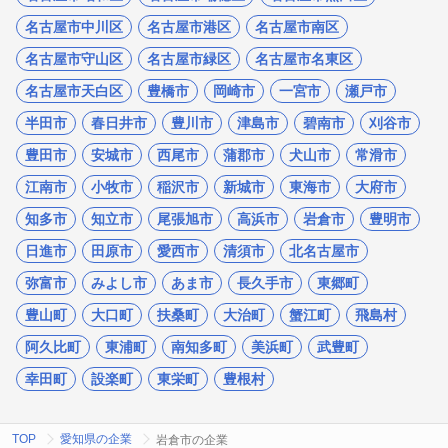
名古屋市中川区
名古屋市港区
名古屋市南区
名古屋市守山区
名古屋市緑区
名古屋市名東区
名古屋市天白区
豊橋市
岡崎市
一宮市
瀬戸市
半田市
春日井市
豊川市
津島市
碧南市
刈谷市
豊田市
安城市
西尾市
蒲郡市
犬山市
常滑市
江南市
小牧市
稲沢市
新城市
東海市
大府市
知多市
知立市
尾張旭市
高浜市
岩倉市
豊明市
日進市
田原市
愛西市
清須市
北名古屋市
弥富市
みよし市
あま市
長久手市
東郷町
豊山町
大口町
扶桑町
大治町
蟹江町
飛島村
阿久比町
東浦町
南知多町
美浜町
武豊町
幸田町
設楽町
東栄町
豊根村
TOP
愛知県の企業
岩倉市の企業