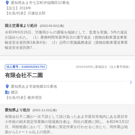
愛知県あま市七宝町伊福隅田32番地
【設立】2018年
【社長/代表】川瀬信太郎
国土交通省より処分
(2022-02-02公表)
令和3年8月26日、労働局からの通報を端緒として、監査を実施。5件の違反
が認められた。 （1）乗務時間等基準告示の遵守違反（貨物自動車運送事業
輸送安全規則第3条第4項） （2）点呼の実施義務違反（貨物自動車運送事業
輸送安全規則第7...
法人番号：2180002091753
2015/10/05に新規設立（法人番号登録）
有限会社不二園
愛知県あま市坂牧郷101番地
建設
【社長/代表】横井理浩
愛知県より処分
(2021-11-22公表)
有限会社不二園が一次下請として請け負ったあま市甚目寺地内にある甚目寺
小学校の樹木剪定等業務の現場責任者は、同社の業務に関し、令和3年3月22
日、同校校庭において、労働者に剪定作業を行わせるに当たり、同作業は地
面から2メートル以上の箇所...