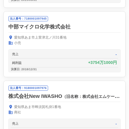
法人番号：7180001097945
中部マイクロ化学株式会社
愛知県あま市上萱津北ノ川31番地
小売
-
売上
3754万1000円
純利益
決算日: 2018/12/31
法人番号：9180001097976
株式会社New IWASHO
（旧名称：株式会社エムケーテクノ）
愛知県あま市蜂須賀札掛1番地
商社
-
売上