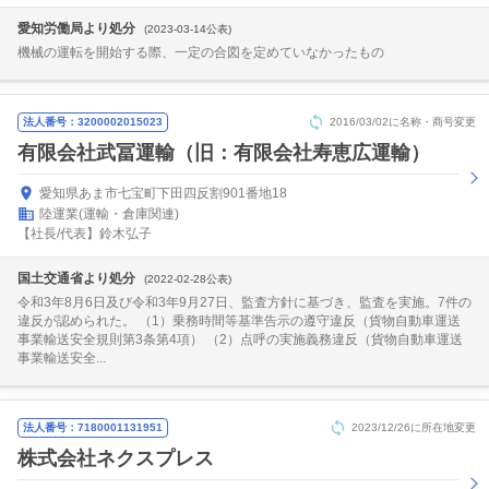
愛知労働局より処分
(2023-03-14公表)
機械の運転を開始する際、一定の合図を定めていなかったもの
法人番号：3200002015023
2016/03/02に名称・商号変更
有限会社武冨運輸（旧：有限会社寿恵広運輸）
愛知県あま市七宝町下田四反割901番地18
陸運業(運輸・倉庫関連)
【社長/代表】鈴木弘子
国土交通省より処分
(2022-02-28公表)
令和3年8月6日及び令和3年9月27日、監査方針に基づき、監査を実施。7件の
違反が認められた。 （1）乗務時間等基準告示の遵守違反（貨物自動車運送
事業輸送安全規則第3条第4項） （2）点呼の実施義務違反（貨物自動車運送
事業輸送安全...
法人番号：7180001131951
2023/12/26に所在地変更
株式会社ネクスプレス