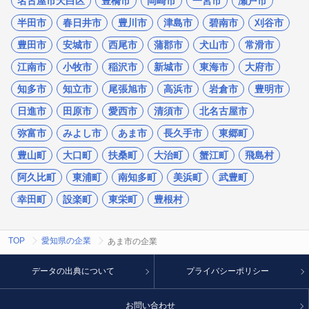
名古屋市天白区
豊橋市
岡崎市
一宮市
瀬戸市
半田市
春日井市
豊川市
津島市
碧南市
刈谷市
豊田市
安城市
西尾市
蒲郡市
犬山市
常滑市
江南市
小牧市
稲沢市
新城市
東海市
大府市
知多市
知立市
尾張旭市
高浜市
岩倉市
豊明市
日進市
田原市
愛西市
清須市
北名古屋市
弥富市
みよし市
あま市
長久手市
東郷町
豊山町
大口町
扶桑町
大治町
蟹江町
飛島村
阿久比町
東浦町
南知多町
美浜町
武豊町
幸田町
設楽町
東栄町
豊根村
TOP
愛知県の企業
あま市の企業
データの出典について
プライバシーポリシー
お問い合わせ