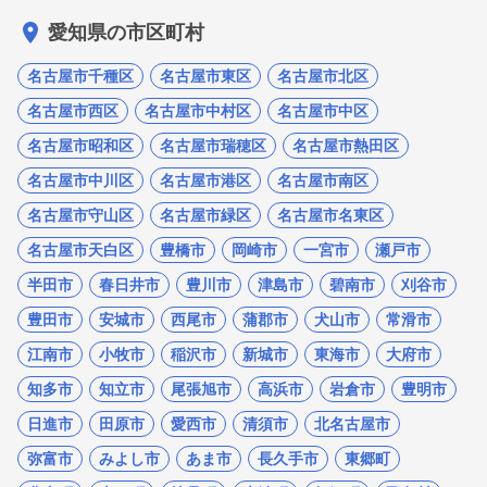
愛知県の市区町村
名古屋市千種区
名古屋市東区
名古屋市北区
名古屋市西区
名古屋市中村区
名古屋市中区
名古屋市昭和区
名古屋市瑞穂区
名古屋市熱田区
名古屋市中川区
名古屋市港区
名古屋市南区
名古屋市守山区
名古屋市緑区
名古屋市名東区
名古屋市天白区
豊橋市
岡崎市
一宮市
瀬戸市
半田市
春日井市
豊川市
津島市
碧南市
刈谷市
豊田市
安城市
西尾市
蒲郡市
犬山市
常滑市
江南市
小牧市
稲沢市
新城市
東海市
大府市
知多市
知立市
尾張旭市
高浜市
岩倉市
豊明市
日進市
田原市
愛西市
清須市
北名古屋市
弥富市
みよし市
あま市
長久手市
東郷町