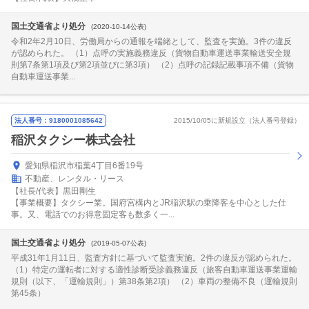
国土交通省より処分
(2020-10-14公表)
令和2年2月10日、労働局からの通報を端緒として、監査を実施。3件の違反
が認められた。 （1）点呼の実施義務違反（貨物自動車運送事業輸送安全規
則第7条第1項及び第2項並びに第3項） （2）点呼の記録記載事項不備（貨物
自動車運送事業...
法人番号：9180001085642
2015/10/05に新規設立（法人番号登録）
稲沢タクシー株式会社
愛知県稲沢市稲葉4丁目6番19号
不動産、レンタル・リース
【社長/代表】黒田剛生
【事業概要】タクシー業。国府宮構内とJR稲沢駅の乗降客を中心とした仕
事。又、電話でのお得意固定客も数多く一...
国土交通省より処分
(2019-05-07公表)
平成31年1月11日、監査方針に基づいて監査実施。2件の違反が認められた。
（1）特定の運転者に対する適性診断受診義務違反（旅客自動車運送事業運輸
規則（以下、「運輸規則」）第38条第2項） （2）車両の整備不良（運輸規則
第45条）