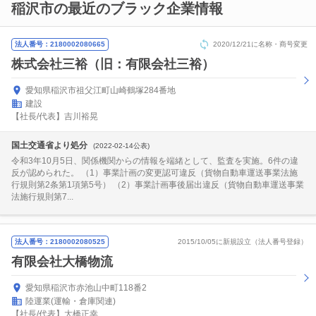
稲沢市の最近のブラック企業情報
法人番号：2180002080665
2020/12/21に名称・商号変更
株式会社三裕（旧：有限会社三裕）
愛知県稲沢市祖父江町山崎鶴塚284番地
建設
【社長/代表】吉川裕晃
国土交通省より処分
(2022-02-14公表)
令和3年10月5日、関係機関からの情報を端緒として、監査を実施。6件の違
反が認められた。 （1）事業計画の変更認可違反（貨物自動車運送事業法施
行規則第2条第1項第5号） （2）事業計画事後届出違反（貨物自動車運送事業
法施行規則第7...
法人番号：2180002080525
2015/10/05に新規設立（法人番号登録）
有限会社大橋物流
愛知県稲沢市赤池山中町118番2
陸運業(運輸・倉庫関連)
【社長/代表】大橋正幸