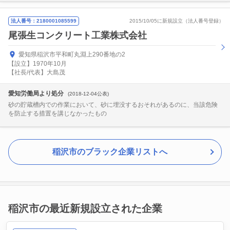
法人番号：2180001085599
2015/10/05に新規設立（法人番号登録）
尾張生コンクリート工業株式会社
愛知県稲沢市平和町丸淵上290番地の2
【設立】1970年10月
【社長/代表】大島茂
愛知労働局より処分
(2018-12-04公表)
砂の貯蔵槽内での作業において、砂に埋没するおそれがあるのに、当該危険
を防止する措置を講じなかったもの
稲沢市のブラック企業リストへ
稲沢市の最近新規設立された企業