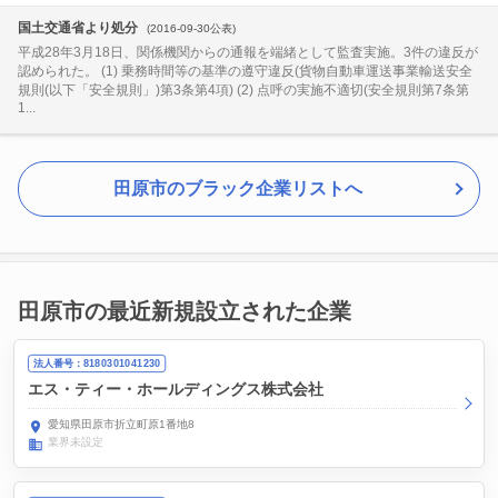
国土交通省より処分
(2016-09-30公表)
平成28年3月18日、関係機関からの通報を端緒として監査実施。3件の違反が
認められた。 (1) 乗務時間等の基準の遵守違反(貨物自動車運送事業輸送安全
規則(以下「安全規則」)第3条第4項) (2) 点呼の実施不適切(安全規則第7条第
1...
田原市のブラック企業リストへ
田原市の最近新規設立された企業
法人番号：8180301041230
エス・ティー・ホールディングス株式会社
愛知県田原市折立町原1番地8
業界未設定