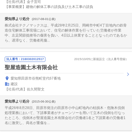
【社長/代表】金子宜司
【事業概要】建物の解体工事の請負及び土木工事の請負
愛知県より処分
(2017-08-01公表)
株式会社テクノマックスは、平成28年2月25日、岡崎市中町4丁目地内の鉄骨
造住宅解体工事現場において、住宅の解体作業を行っていた労働者が作業
中、左足関節捻挫等の傷害を負い、4日以上休業することとなったのであるか
ら、遅滞なく、労働者死傷...
法人番号：2180302012517
2015/10/05に新規設立（法人番号登録）
聖屋造園土木有限会社
愛知県田原市谷熊町堂代67番地
建設
【社長/代表】佐久間聖文
愛知県より処分
(2015-06-30公表)
平成26年8月28日、田原市発注の田原市小中山町地内の枯損木・危険木伐倒
処理業務において、下請事業者がチェーンソーを用いて立木の伐倒を行なっ
たところ、伐倒木が聖屋造園土木有限会社の労働者1名と下請業者の労働者1
名に激突し、両名が重傷を...