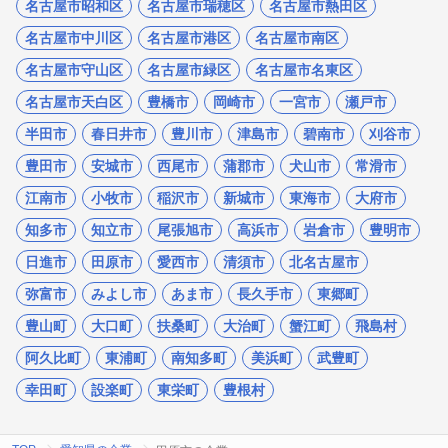
名古屋市昭和区
名古屋市瑞穂区
名古屋市熱田区
名古屋市中川区
名古屋市港区
名古屋市南区
名古屋市守山区
名古屋市緑区
名古屋市名東区
名古屋市天白区
豊橋市
岡崎市
一宮市
瀬戸市
半田市
春日井市
豊川市
津島市
碧南市
刈谷市
豊田市
安城市
西尾市
蒲郡市
犬山市
常滑市
江南市
小牧市
稲沢市
新城市
東海市
大府市
知多市
知立市
尾張旭市
高浜市
岩倉市
豊明市
日進市
田原市
愛西市
清須市
北名古屋市
弥富市
みよし市
あま市
長久手市
東郷町
豊山町
大口町
扶桑町
大治町
蟹江町
飛島村
阿久比町
東浦町
南知多町
美浜町
武豊町
幸田町
設楽町
東栄町
豊根村