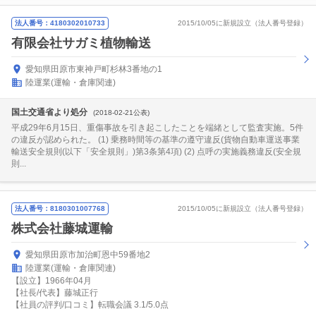
法人番号：4180302010733
2015/10/05に新規設立（法人番号登録）
有限会社サガミ植物輸送
愛知県田原市東神戸町杉林3番地の1
陸運業(運輸・倉庫関連)
国土交通省より処分
(2018-02-21公表)
平成29年6月15日、重傷事故を引き起こしたことを端緒として監査実施。5件
の違反が認められた。 (1) 乗務時間等の基準の遵守違反(貨物自動車運送事業
輸送安全規則(以下「安全規則」)第3条第4項) (2) 点呼の実施義務違反(安全規
則...
法人番号：8180301007768
2015/10/05に新規設立（法人番号登録）
株式会社藤城運輸
愛知県田原市加治町恩中59番地2
陸運業(運輸・倉庫関連)
【設立】1966年04月
【社長/代表】藤城正行
【社員の評判/口コミ】転職会議 3.1/5.0点