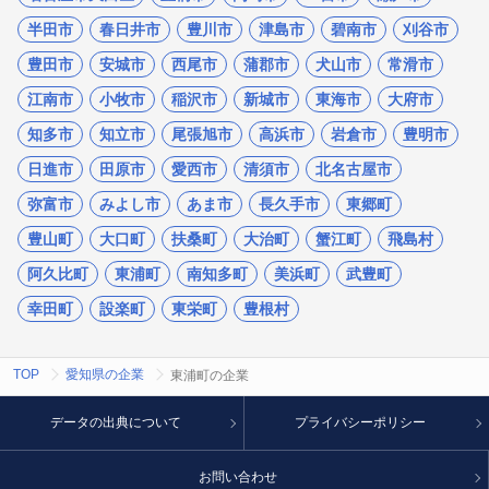
半田市
春日井市
豊川市
津島市
碧南市
刈谷市
豊田市
安城市
西尾市
蒲郡市
犬山市
常滑市
江南市
小牧市
稲沢市
新城市
東海市
大府市
知多市
知立市
尾張旭市
高浜市
岩倉市
豊明市
日進市
田原市
愛西市
清須市
北名古屋市
弥富市
みよし市
あま市
長久手市
東郷町
豊山町
大口町
扶桑町
大治町
蟹江町
飛島村
阿久比町
東浦町
南知多町
美浜町
武豊町
幸田町
設楽町
東栄町
豊根村
TOP
愛知県の企業
東浦町の企業
データの出典について
プライバシーポリシー
お問い合わせ