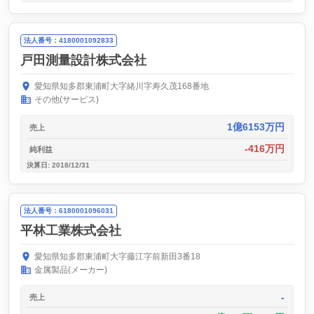
法人番号：4180001092833
戸田測量設計株式会社
愛知県知多郡東浦町大字緒川字寿久茂168番地
その他(サービス)
1億6153万円
売上
-416万円
純利益
決算日: 2018/12/31
法人番号：6180001096031
平林工業株式会社
愛知県知多郡東浦町大字藤江字前新田3番18
金属製品(メーカー)
-
売上