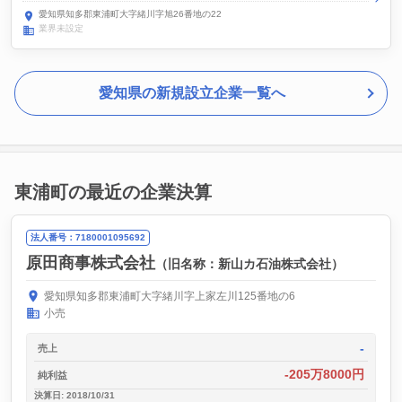
愛知県知多郡東浦町大字緒川字旭26番地の22
業界未設定
愛知県の新規設立企業一覧へ
東浦町の最近の企業決算
法人番号：7180001095692
原田商事株式会社
（旧名称：新山カ石油株式会社）
愛知県知多郡東浦町大字緒川字上家左川125番地の6
小売
-
売上
-205万8000円
純利益
決算日: 2018/10/31