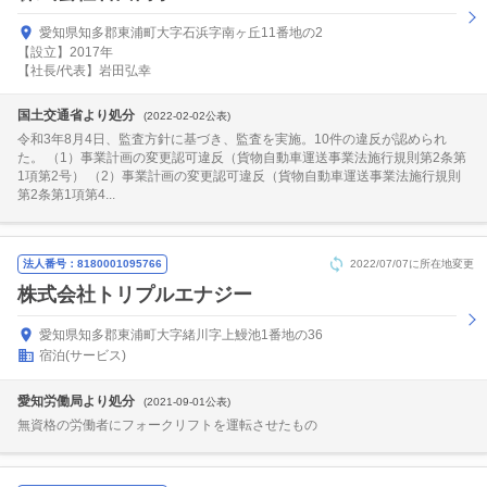
愛知県知多郡東浦町大字石浜字南ヶ丘11番地の2
【設立】2017年
【社長/代表】岩田弘幸
国土交通省より処分
(2022-02-02公表)
令和3年8月4日、監査方針に基づき、監査を実施。10件の違反が認められ
た。 （1）事業計画の変更認可違反（貨物自動車運送事業法施行規則第2条第
1項第2号） （2）事業計画の変更認可違反（貨物自動車運送事業法施行規則
第2条第1項第4...
法人番号：8180001095766
2022/07/07に所在地変更
株式会社トリプルエナジー
愛知県知多郡東浦町大字緒川字上鰻池1番地の36
宿泊(サービス)
愛知労働局より処分
(2021-09-01公表)
無資格の労働者にフォークリフトを運転させたもの