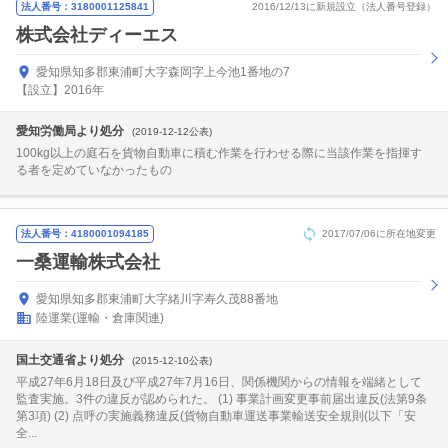
法人番号：3180001125841
2016/12/13に新規設立（法人番号登録）
株式会社ディーエス
愛知県知多郡東浦町大字森岡字上今池1番地の7
【設立】2016年
愛知労働局より処分
(2019-12-12公表)
100kg以上の庭石を貨物自動車に積む作業を行わせる際に当該作業を指揮す
る者を定めていなかったもの
法人番号：4180001094185
2017/07/06に所在地変更
一桑運輸株式会社
愛知県知多郡東浦町大字緒川字寿久茂88番地
陸運業(運輸・倉庫関連)
国土交通省より処分
(2015-12-10公表)
平成27年6月18日及び平成27年7月16日、関係機関からの情報を端緒として
監査実施。3件の違反が認められた。 (1) 事業計画変更事前届出違反(法第9条
第3項) (2) 点呼の実施義務違反(貨物自動車運送事業輸送安全規則(以下「安
全...